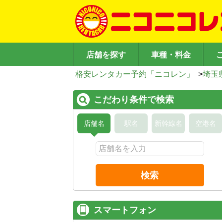
店舗を探す
車種・料金
格安レンタカー予約「ニコレン」
>
埼玉
こだわり条件で検索
店舗名
駅名
新幹線名
空港名
検索
スマートフォン