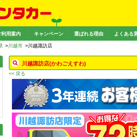
ご利用案内
キャンペーン
選ばれる理由
よくある
県
>
川越市
>
川越諏訪店
川越諏訪店
(かわごえすわ)
<< 戻る