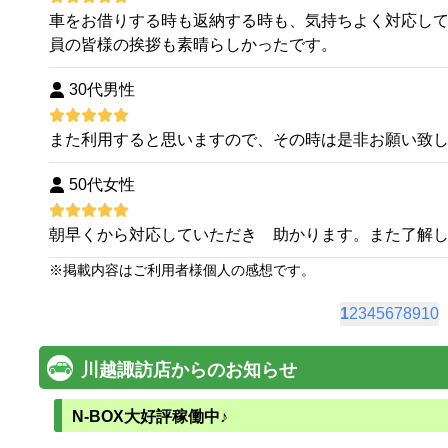
車をお借りする時も返納する時も、気持ちよく対応し
員の皆様の挨拶も素晴らしかったです。
30代男性
また利用すると思いますので、その時は是非お願い致
50代女性
朝早くから対応していただき 助かります。また了解
※
掲載内容はご利用者様個人の感想です。
1
2
3
4
5
6
7
8
9
10
川越諏訪店からのお知らせ
N-BOX大好評稼働中♪