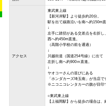
東武東上線

【新河岸駅】より徒歩約20分。

駅を出て線路沿いを南へ約150m直進
↓

左手に踏切がある交差点を右折し、
西へ約450m直進。

（高階小学校の前を通過）

↓

アクセス
川越街道（国道254号線）に出て

左折し南へ約900ｍ直進。

↓

ヤオコーさんの並びにある

「ホンダカーズ埼玉南」が当店です。
※ニコニコレンタカーの旗が目印です。
○東武東上線
