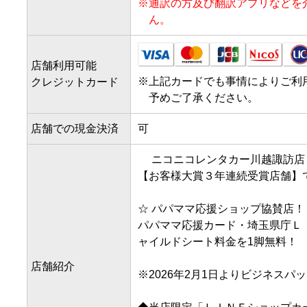
※
通訳の方及び翻訳アプリなどを
ん。
店舗利用可能
※
上記カードでも事情によりご利
クレジットカード
予めご了承ください。
店舗での現金決済
可
 　ニコニコレンタカー川越諏訪店

【お客様大賞３年連続受賞店舗】で
☆ パパママ応援ショップ協賛店！ 
パパママ応援カード・埼玉県庁Ｌ
ャイルドシート料金を1脚無料！

店舗紹介
※2026年2月1日よりビジネスパ