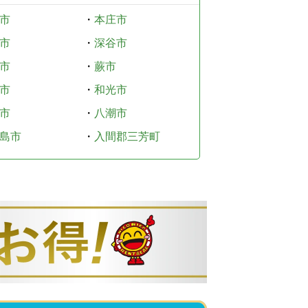
市
・
本庄市
市
・
深谷市
市
・
蕨市
市
・
和光市
市
・
八潮市
島市
・
入間郡三芳町