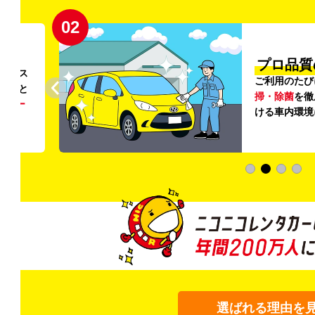
02
円〜
プロ品質
リンス
ご利用のたび
ること
掃・除菌
を徹
う
リー
ける車内環境
選ばれる理由を