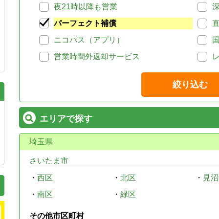
夜21時以降も営業
パーフェクト補償
ニコパス（アプリ）
営業時間外返却サービス
絞り込む
エリアで探す
埼玉県
さいたま市
・
西区
・
北区
・
見沼
・
南区
・
緑区
その他市区町村