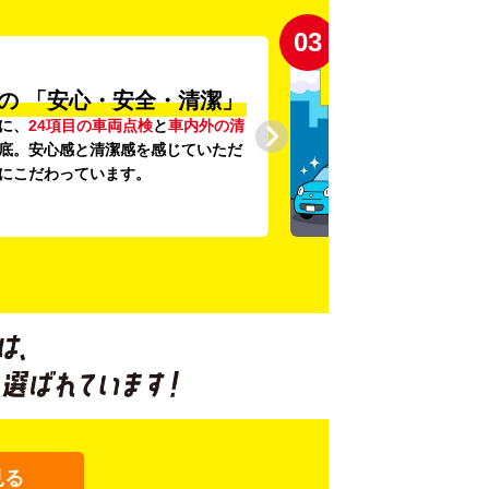
03
の
「安心・安全・清潔」
に、
24項目の車両点検
と
車内外の清
底。安心感と清潔感を感じていただ
にこだわっています。
見る