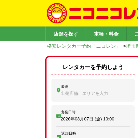
店舗を探す
車種・料金
格安レンタカー予約「ニコレン」
>
埼玉
レンタカーを予約しよう
出発
出発店舗、エリアを入力
出発日時
2026年08月07日 (金)
10:00
返却日時