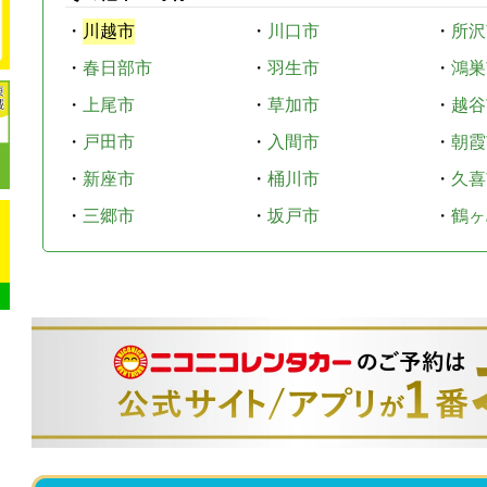
・
川越市
・
川口市
・
所沢
・
春日部市
・
羽生市
・
鴻巣
・
上尾市
・
草加市
・
越谷
・
戸田市
・
入間市
・
朝霞
・
新座市
・
桶川市
・
久喜
・
三郷市
・
坂戸市
・
鶴ヶ