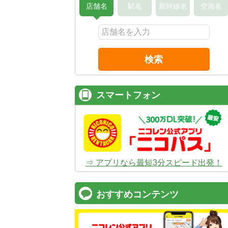
店舗名
駅名
新幹線名
空港名
検索
スマートフォン
⇒ アプリなら最短3分スピード出発！
おすすめコンテンツ