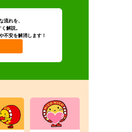
な流れを、
すく解説。
や不安を解消します！