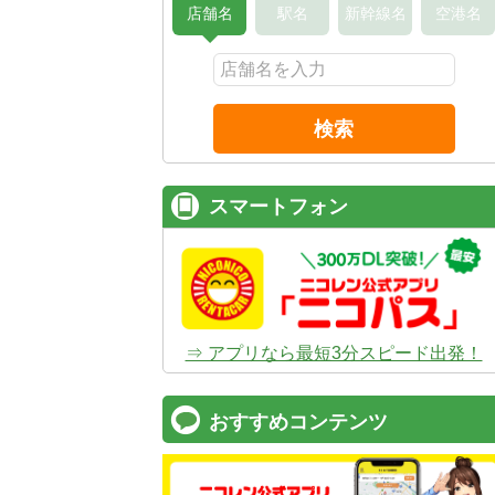
店舗名
駅名
新幹線名
空港名
検索
スマートフォン
⇒ アプリなら最短3分スピード出発！
おすすめコンテンツ