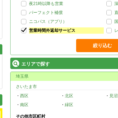
夜21時以降も営業
パーフェクト補償
ニコパス（アプリ）
営業時間外返却サービス
絞り込む
エリアで探す
埼玉県
さいたま市
・
西区
・
北区
・
見沼
・
南区
・
緑区
その他市区町村