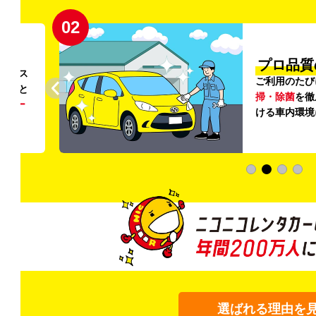
02
円〜
プロ品質
リンス
ご利用のたび
ること
掃・除菌
を徹
う
リー
ける車内環境
選ばれる理由を