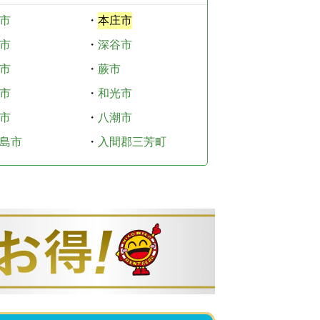
市
・
本庄市
市
・
深谷市
市
・
蕨市
市
・
和光市
市
・
八潮市
島市
・
入間郡三芳町