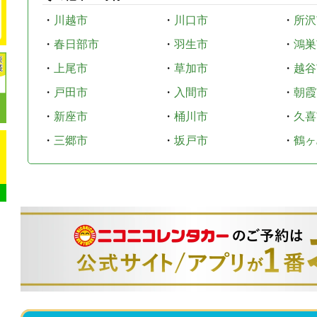
・
川越市
・
川口市
・
所沢
・
春日部市
・
羽生市
・
鴻巣
・
上尾市
・
草加市
・
越谷
・
戸田市
・
入間市
・
朝霞
・
新座市
・
桶川市
・
久喜
・
三郷市
・
坂戸市
・
鶴ヶ