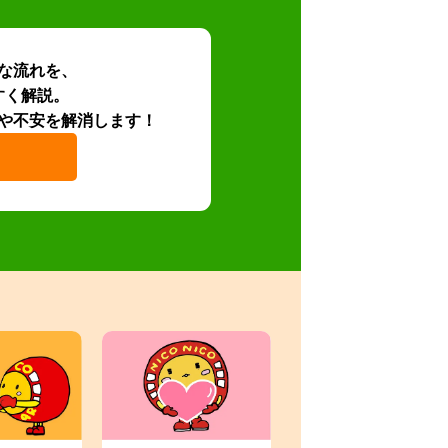
な流れを、
すく解説。
や不安を解消します！