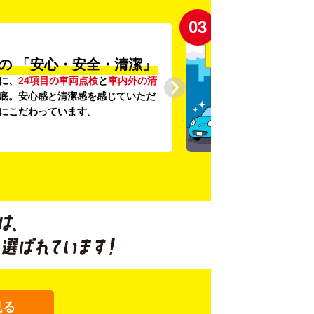
03
の
「安心・安全・清潔」
に、
24項目の車両点検
と
車内外の清
底。安心感と清潔感を感じていただ
にこだわっています。
見る