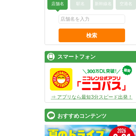
店舗名
駅名
新幹線名
空港名
検索
スマートフォン
⇒ アプリなら最短3分スピード出発！
おすすめコンテンツ