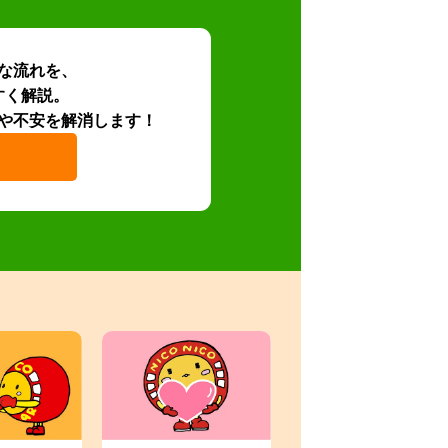
な流れを、
すく解説。
や不安を解消します！