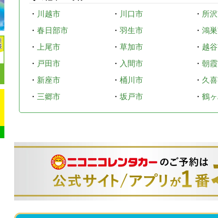
・
川越市
・
川口市
・
所沢
・
春日部市
・
羽生市
・
鴻巣
・
上尾市
・
草加市
・
越谷
・
戸田市
・
入間市
・
朝霞
・
新座市
・
桶川市
・
久喜
・
三郷市
・
坂戸市
・
鶴ヶ