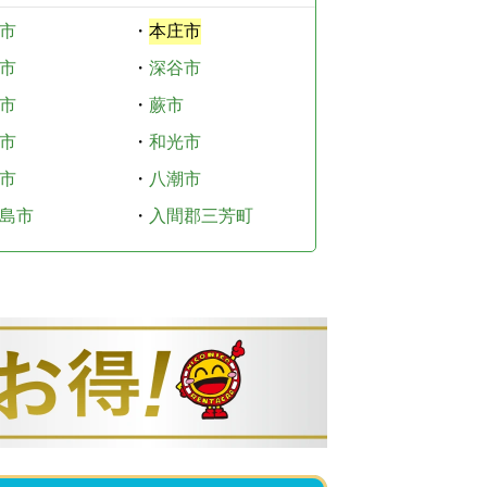
市
・
本庄市
市
・
深谷市
市
・
蕨市
市
・
和光市
市
・
八潮市
島市
・
入間郡三芳町