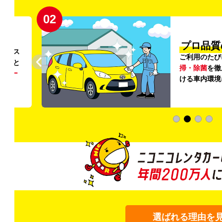
02
円〜
プロ品質
リンス
ご利用のたび
ること
掃・除菌
を徹
う
リー
ける車内環境
選ばれる理由を