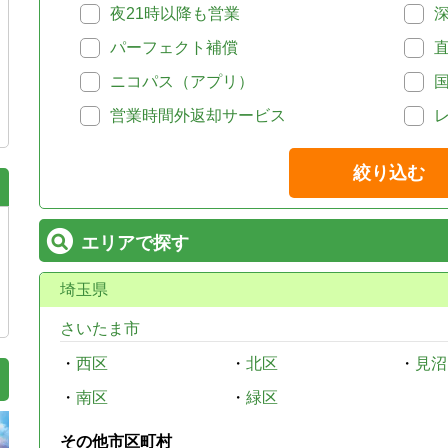
夜21時以降も営業
パーフェクト補償
ニコパス（アプリ）
営業時間外返却サービス
絞り込む
エリアで探す
埼玉県
さいたま市
・
西区
・
北区
・
見沼
・
南区
・
緑区
その他市区町村