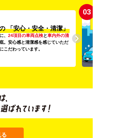
03
の
「安心・安全・清潔」
に、
24項目の車両点検
と
車内外の清
底。安心感と清潔感を感じていただ
にこだわっています。
見る