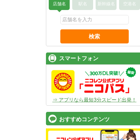
店舗名
駅名
新幹線名
空港名
検索
スマートフォン
⇒ アプリなら最短3分スピード出発！
おすすめコンテンツ