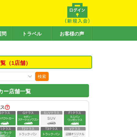
質問
トラベル
お客様の声
覧（1店舗）
検索
カー店舗一覧
ス