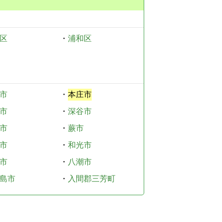
区
・
浦和区
市
・
本庄市
市
・
深谷市
市
・
蕨市
市
・
和光市
市
・
八潮市
島市
・
入間郡三芳町