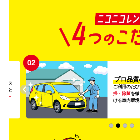
02
円〜
プロ品質
リンス
ご利用のたび
ること
掃・除菌
を徹
う
リー
ける車内環境