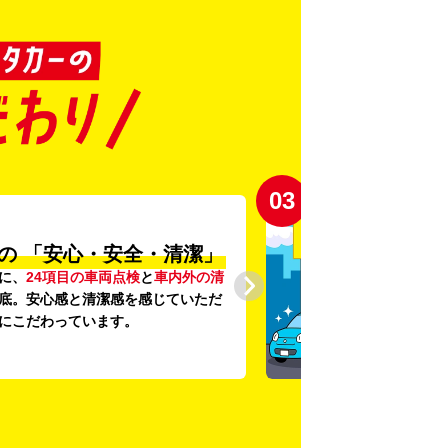
03
の
「安心・安全・清潔」
に、
24項目の車両点検
と
車内外の清
底。安心感と清潔感を感じていただ
にこだわっています。