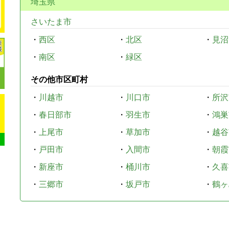
埼玉県
さいたま市
・
西区
・
北区
・
見沼
・
南区
・
緑区
その他市区町村
・
川越市
・
川口市
・
所沢
・
春日部市
・
羽生市
・
鴻巣
・
上尾市
・
草加市
・
越谷
・
戸田市
・
入間市
・
朝霞
・
新座市
・
桶川市
・
久喜
・
三郷市
・
坂戸市
・
鶴ヶ