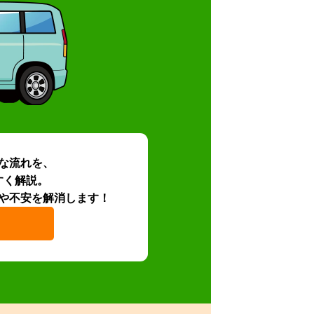
な流れを、
すく解説。
や不安を解消します！