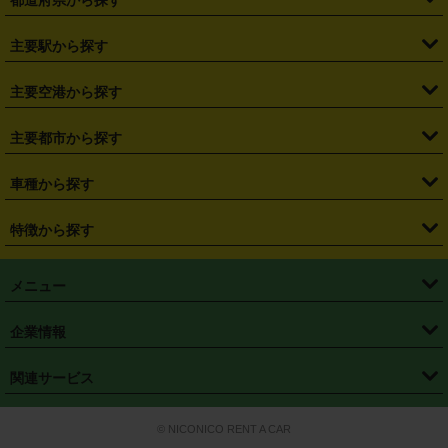
都道府県から探す
・
北海道
・
青森県
・
岩手県
・
宮城県
・
秋田県
・
山形県
主要駅から探す
・
福島県
・
東京都
・
神奈川県
・
埼玉県
・
千葉県
・
茨城県
・
札幌駅
・
仙台駅
・
新宿駅
・
池袋駅
・
渋谷駅
・
東京駅
主要空港から探す
・
栃木県
・
群馬県
・
山梨県
・
愛知県
・
静岡県
・
岐阜県
・
横浜駅
・
川崎駅
・
大宮駅
・
西船橋駅
・
柏駅
・
名古屋駅
・
新千歳空港
・
仙台空港
主要都市から探す
・
長野県
・
新潟県
・
富山県
・
石川県
・
福井県
・
大阪府
・
大阪駅
・
難波駅
・
三宮駅
・
京都駅
・
広島駅
・
博多駅
・
成田空港
・
羽田空港
・
兵庫県
・
京都府
・
滋賀県
・
和歌山県
・
奈良県
・
三重県
・
札幌市
・
仙台市
車種から探す
・
熊本駅
・
那覇空港駅
・
中部国際空港セントレア
・
関西国際空港
・
鳥取県
・
島根県
・
岡山県
・
広島県
・
山口県
・
徳島県
・
千葉市
・
さいたま市
・
軽自動車
・
コンパクトカー
・
ステーションワゴン・セダン
特徴から探す
・
大阪国際空港（伊丹空港）
・
神戸空港
・
香川県
・
愛媛県
・
高知県
・
福岡県
・
佐賀県
・
長崎県
・
横浜市
・
川崎市
・
ミニバン・ワンボックス
・
高級ミニバン・ワンボックス
・
SUV
・
岡山空港
・
徳島空港
・
ハイブリッド
・
宅配レンタカー
・
ETCカードレンタル
・
熊本県
・
大分県
・
宮崎県
・
鹿児島県
・
沖縄県
・
相模原市
・
新潟市
メニュー
・
軽トラック・商用バン
・
福岡空港
・
鹿児島空港
・
長期レンタル
・
深夜時間帯レンタル
・
免責補償プラス
・
静岡市
・
浜松市
・
・
トラック・バン
トップページ
・
はじめての方へ
・
ご利用案内
(タウンエースバン、ライトエースバン等)
企業情報
・
那覇空港
・
パーフェクト補償
・
スタッドレスタイヤ
・
直前予約
・
名古屋市
・
京都市
・
・
トラック・バン
ベストレート保証
・
予約から返却まで
・
・
店舗オリジナル
利用シーン別ガイ
(ハイエースバン・キャラバン等)
・
・
ニコパス(アプリ)
会社概要
・
ニュース
・
国際運転免許証
・
フランチャイズ募集
・
営業時間外返却サービス
・
個人情報保護
関連サービス
・
大阪市
・
堺市
ド
・
・
レッカー搬送サービス
カスタマーハラスメントに対する基本方針
・
神戸市
・
岡山市
・
・
車種・料金
カーリースなら「定額ニコノリパック」
・
店舗を探す
・
キャンペーン
© NICONICO RENT A CAR
・
特定商取引法に基づく表記
・
旅行業約款
・
広島市
・
北九州市