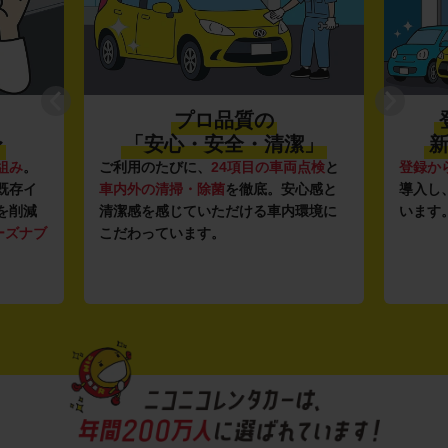
プロ品質の
〜
「安心・安全・清潔」
新
組み
。
ご利用のたびに、
24項目の車両点検
と
登録か
既存イ
車内外の清掃・除菌
を徹底。安心感と
導入し
を削減
清潔感を感じていただける車内環境に
います
ーズナブ
こだわっています。