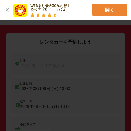
WEBより最大30％お得！

・
坂戸市
・
鶴ヶ島市
・
入間郡三芳町
開く
公式アプリ「ニコパス」
レンタカーを予約しよう
出発
出発店舗、エリアを入力
出発日時
2026年08月09日 (日)
13:00
返却日時
2026年08月10日 (月)
13:00
車両タイプ