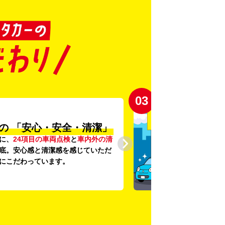
03
の
「安心・安全・清潔」
に、
24項目の車両点検
と
車内外の清
底。安心感と清潔感を感じていただ
にこだわっています。