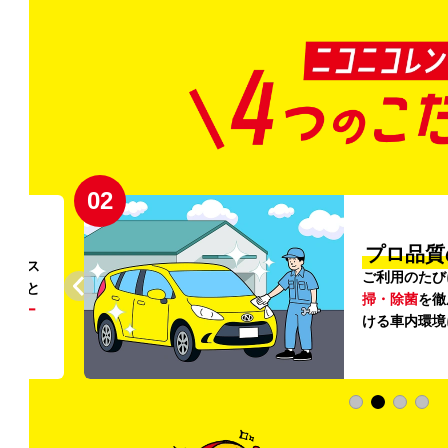
02
円〜
プロ品質
リンス
ご利用のたび
ること
掃・除菌
を徹
う
リー
ける車内環境