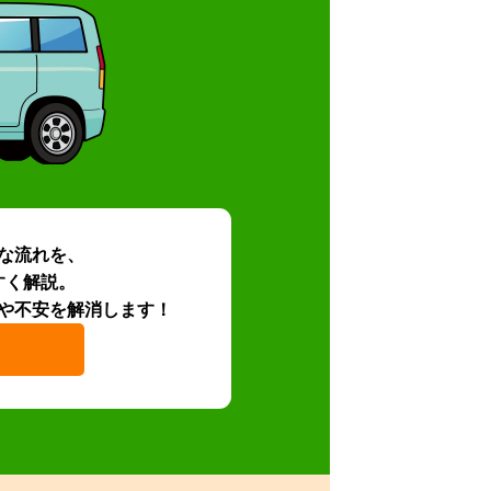
な流れを、
すく解説。
や不安を解消します！