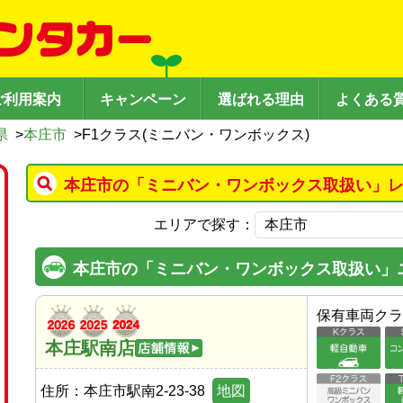
ご利用案内
キャンペーン
選ばれる理由
よくある
県
>
本庄市
>
F1クラス(ミニバン・ワンボックス)
本庄市の「ミニバン・ワンボックス取扱い」レ
エリアで探す：
本庄市の「ミニバン・ワンボックス取扱い」
保有車両クラ
本庄駅南店
住所：
本庄市駅南2-23-38
地図