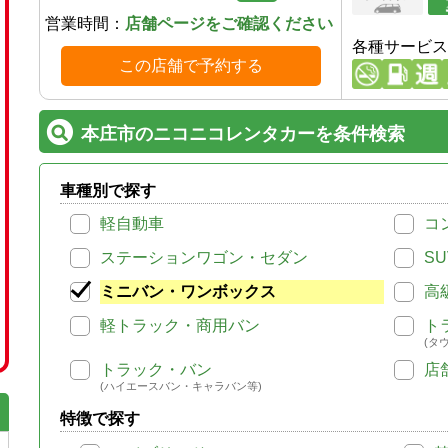
営業時間：
店舗ページをご確認ください
各種サービス
この店舗で予約する
本庄市のニコニコレンタカーを条件検索
車種別で探す
軽自動車
コ
ステーションワゴン・セダン
SU
ミニバン・ワンボックス
高
軽トラック・商用バン
ト
(タ
トラック・バン
店
(ハイエースバン・キャラバン等)
特徴で探す