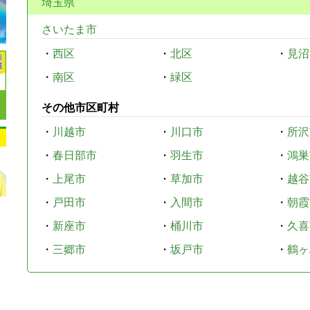
埼玉県
さいたま市
・
西区
・
北区
・
見沼
・
南区
・
緑区
その他市区町村
・
川越市
・
川口市
・
所沢
・
春日部市
・
羽生市
・
鴻巣
・
上尾市
・
草加市
・
越谷
・
戸田市
・
入間市
・
朝霞
・
新座市
・
桶川市
・
久喜
・
三郷市
・
坂戸市
・
鶴ヶ