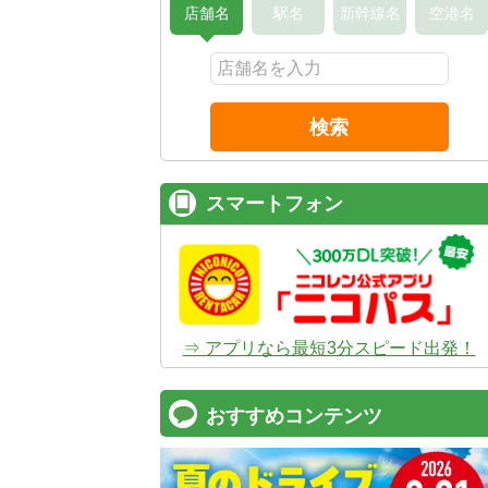
店舗名
駅名
新幹線名
空港名
検索
スマートフォン
⇒ アプリなら最短3分スピード出発！
おすすめコンテンツ