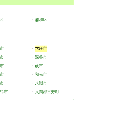
区
・
浦和区
市
・
本庄市
市
・
深谷市
市
・
蕨市
市
・
和光市
市
・
八潮市
島市
・
入間郡三芳町