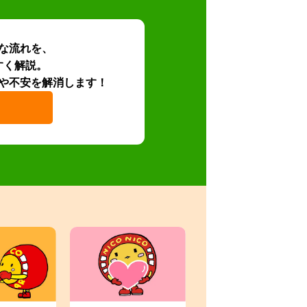
な流れを、
すく解説。
や不安を解消します！