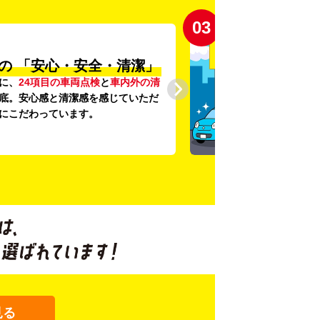
03
の
「安心・安全・清潔」
に、
24項目の車両点検
と
車内外の清
底。安心感と清潔感を感じていただ
にこだわっています。
見る