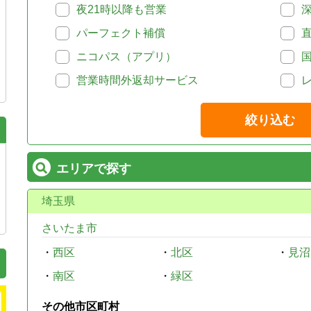
夜21時以降も営業
パーフェクト補償
ニコパス（アプリ）
営業時間外返却サービス
絞り込む
エリアで探す
埼玉県
さいたま市
・
西区
・
北区
・
見沼
・
南区
・
緑区
その他市区町村