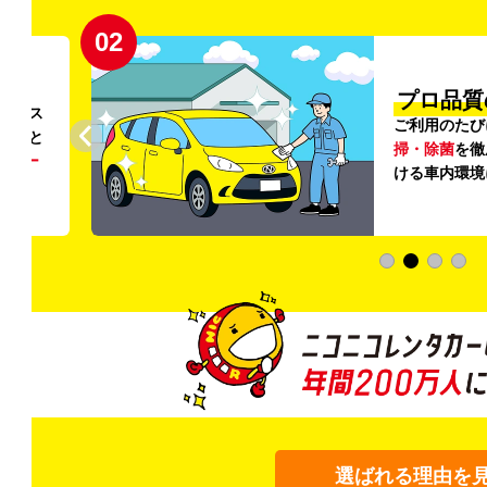
02
円〜
プロ品質
リンス
ご利用のたび
ること
掃・除菌
を徹
う
リー
ける車内環境
選ばれる理由を