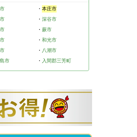
市
・
本庄市
市
・
深谷市
市
・
蕨市
市
・
和光市
市
・
八潮市
島市
・
入間郡三芳町