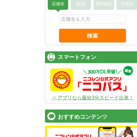
店舗名
駅名
新幹線名
空港名
検索
スマートフォン
⇒ アプリなら最短3分スピード出発！
おすすめコンテンツ