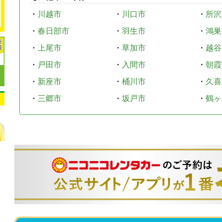
・
川越市
・
川口市
・
所沢
・
春日部市
・
羽生市
・
鴻巣
・
上尾市
・
草加市
・
越谷
・
戸田市
・
入間市
・
朝霞
・
新座市
・
桶川市
・
久喜
・
三郷市
・
坂戸市
・
鶴ヶ