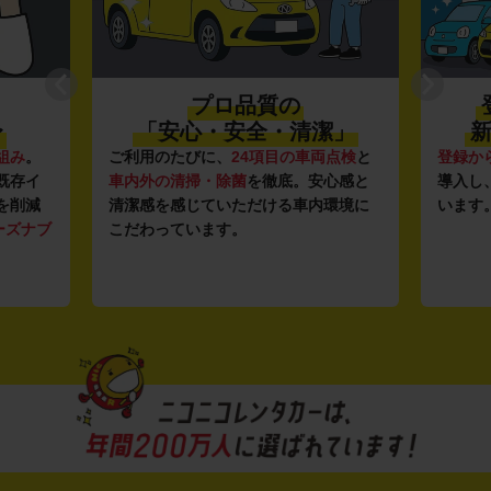
プロ品質の
〜
「安心・安全・清潔」
新
組み
。
ご利用のたびに、
24項目の車両点検
と
登録か
既存イ
車内外の清掃・除菌
を徹底。安心感と
導入し
を削減
清潔感を感じていただける車内環境に
います
ーズナブ
こだわっています。