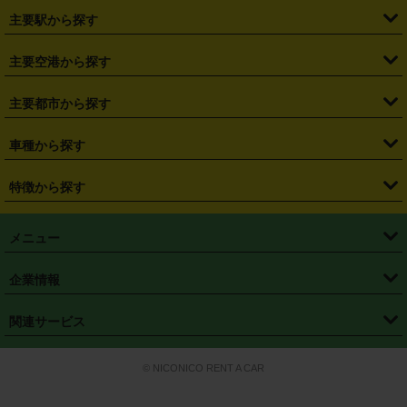
・
北海道
・
青森県
・
岩手県
・
宮城県
・
秋田県
・
山形県
主要駅から探す
・
福島県
・
東京都
・
神奈川県
・
埼玉県
・
千葉県
・
茨城県
・
札幌駅
・
仙台駅
・
新宿駅
・
池袋駅
・
渋谷駅
・
東京駅
主要空港から探す
・
栃木県
・
群馬県
・
山梨県
・
愛知県
・
静岡県
・
岐阜県
・
横浜駅
・
川崎駅
・
大宮駅
・
西船橋駅
・
柏駅
・
名古屋駅
・
新千歳空港
・
仙台空港
主要都市から探す
・
長野県
・
新潟県
・
富山県
・
石川県
・
福井県
・
大阪府
・
大阪駅
・
難波駅
・
三宮駅
・
京都駅
・
広島駅
・
博多駅
・
成田空港
・
羽田空港
・
兵庫県
・
京都府
・
滋賀県
・
和歌山県
・
奈良県
・
三重県
・
札幌市
・
仙台市
車種から探す
・
熊本駅
・
那覇空港駅
・
中部国際空港セントレア
・
関西国際空港
・
鳥取県
・
島根県
・
岡山県
・
広島県
・
山口県
・
徳島県
・
千葉市
・
さいたま市
・
軽自動車
・
コンパクトカー
・
ステーションワゴン・セダン
特徴から探す
・
大阪国際空港（伊丹空港）
・
神戸空港
・
香川県
・
愛媛県
・
高知県
・
福岡県
・
佐賀県
・
長崎県
・
横浜市
・
川崎市
・
ミニバン・ワンボックス
・
高級ミニバン・ワンボックス
・
SUV
・
岡山空港
・
徳島空港
・
ハイブリッド
・
宅配レンタカー
・
ETCカードレンタル
・
熊本県
・
大分県
・
宮崎県
・
鹿児島県
・
沖縄県
・
相模原市
・
新潟市
メニュー
・
軽トラック・商用バン
・
福岡空港
・
鹿児島空港
・
長期レンタル
・
深夜時間帯レンタル
・
免責補償プラス
・
静岡市
・
浜松市
・
・
トラック・バン
トップページ
・
はじめての方へ
・
ご利用案内
(タウンエースバン、ライトエースバン等)
企業情報
・
那覇空港
・
パーフェクト補償
・
スタッドレスタイヤ
・
直前予約
・
名古屋市
・
京都市
・
・
トラック・バン
ベストレート保証
・
予約から返却まで
・
・
店舗オリジナル
利用シーン別ガイ
(ハイエースバン・キャラバン等)
・
・
ニコパス(アプリ)
会社概要
・
ニュース
・
国際運転免許証
・
フランチャイズ募集
・
営業時間外返却サービス
・
個人情報保護
関連サービス
・
大阪市
・
堺市
ド
・
・
レッカー搬送サービス
カスタマーハラスメントに対する基本方針
・
神戸市
・
岡山市
・
・
車種・料金
カーリースなら「定額ニコノリパック」
・
店舗を探す
・
キャンペーン
© NICONICO RENT A CAR
・
特定商取引法に基づく表記
・
旅行業約款
・
広島市
・
北九州市
・
・
会員特典
超短期カーリースの「ニコリース」
・
選ばれる理由
・
安心・安全への取
り組み