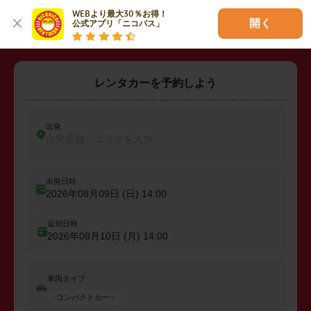
・
坂戸市
・
鶴ヶ島市
・
入間郡三芳町
WEBより最大30％お得！

開く
公式アプリ「ニコパス」
レンタカーを予約しよう
出発
出発店舗、エリアを入力
出発日時
2026年08月09日 (日)
14:00
返却日時
2026年08月10日 (月)
14:00
車両タイプ
コンパクトカー