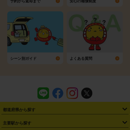
予約から返却まで
安心の補償制度
シーン別ガイド
よくある質問
都道府県から探す
・
北海道
・
青森県
・
岩手県
・
宮城県
・
秋田県
・
山形県
主要駅から探す