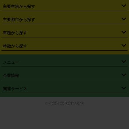
・
福島県
・
東京都
・
神奈川県
・
埼玉県
・
千葉県
・
茨城県
・
札幌駅
・
仙台駅
・
新宿駅
・
池袋駅
・
渋谷駅
・
東京駅
主要空港から探す
・
栃木県
・
群馬県
・
山梨県
・
愛知県
・
静岡県
・
岐阜県
・
横浜駅
・
川崎駅
・
大宮駅
・
西船橋駅
・
柏駅
・
名古屋駅
・
新千歳空港
・
仙台空港
主要都市から探す
・
長野県
・
新潟県
・
富山県
・
石川県
・
福井県
・
大阪府
・
大阪駅
・
難波駅
・
三宮駅
・
京都駅
・
広島駅
・
博多駅
・
成田空港
・
羽田空港
・
兵庫県
・
京都府
・
滋賀県
・
和歌山県
・
奈良県
・
三重県
・
札幌市
・
仙台市
車種から探す
・
熊本駅
・
那覇空港駅
・
中部国際空港セントレア
・
関西国際空港
・
鳥取県
・
島根県
・
岡山県
・
広島県
・
山口県
・
徳島県
・
千葉市
・
さいたま市
・
軽自動車
・
コンパクトカー
・
ステーションワゴン・セダン
特徴から探す
・
大阪国際空港（伊丹空港）
・
神戸空港
・
香川県
・
愛媛県
・
高知県
・
福岡県
・
佐賀県
・
長崎県
・
横浜市
・
川崎市
・
ミニバン・ワンボックス
・
高級ミニバン・ワンボックス
・
SUV
・
岡山空港
・
徳島空港
・
ハイブリッド
・
宅配レンタカー
・
ETCカードレンタル
・
熊本県
・
大分県
・
宮崎県
・
鹿児島県
・
沖縄県
・
相模原市
・
新潟市
メニュー
・
軽トラック・商用バン
・
福岡空港
・
鹿児島空港
・
長期レンタル
・
深夜時間帯レンタル
・
免責補償プラス
・
静岡市
・
浜松市
・
・
トラック・バン
トップページ
・
はじめての方へ
・
ご利用案内
(タウンエースバン、ライトエースバン等)
企業情報
・
那覇空港
・
パーフェクト補償
・
スタッドレスタイヤ
・
直前予約
・
名古屋市
・
京都市
・
・
トラック・バン
ベストレート保証
・
予約から返却まで
・
・
店舗オリジナル
利用シーン別ガイ
(ハイエースバン・キャラバン等)
・
・
ニコパス(アプリ)
会社概要
・
ニュース
・
国際運転免許証
・
フランチャイズ募集
・
営業時間外返却サービス
・
個人情報保護
関連サービス
・
大阪市
・
堺市
ド
・
・
レッカー搬送サービス
カスタマーハラスメントに対する基本方針
・
神戸市
・
岡山市
・
・
車種・料金
カーリースなら「定額ニコノリパック」
・
店舗を探す
・
キャンペーン
© NICONICO RENT A CAR
・
特定商取引法に基づく表記
・
旅行業約款
・
広島市
・
北九州市
・
・
会員特典
超短期カーリースの「ニコリース」
・
選ばれる理由
・
安心・安全への取
り組み
・
福岡市
・
熊本市
・
清潔・快適な車内
・
徹底した車両点検
・
新しいクルマ