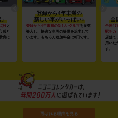
登録から4年未満の
潔」
新しい車がいっぱい♪
全
点検
と
登録から4年未満の新しいクルマ
を多数
全国47
心感と
導入し、快適な車両の提供を追求して
駅チカ
環境に
います。もちろん追加料金は0円です。
店舗で
用いた
す。
選ばれる理由を見る