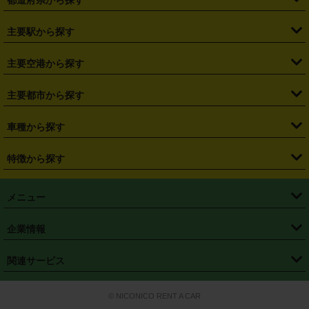
都道府県から探す
・
北海道
・
青森県
・
岩手県
・
宮城県
・
秋田県
・
山形県
主要駅から探す
・
福島県
・
東京都
・
神奈川県
・
埼玉県
・
千葉県
・
茨城県
・
札幌駅
・
仙台駅
・
新宿駅
・
池袋駅
・
渋谷駅
・
東京駅
主要空港から探す
・
栃木県
・
群馬県
・
山梨県
・
愛知県
・
静岡県
・
岐阜県
・
横浜駅
・
川崎駅
・
大宮駅
・
西船橋駅
・
柏駅
・
名古屋駅
・
新千歳空港
・
仙台空港
主要都市から探す
・
長野県
・
新潟県
・
富山県
・
石川県
・
福井県
・
大阪府
・
大阪駅
・
難波駅
・
三宮駅
・
京都駅
・
広島駅
・
博多駅
・
成田空港
・
羽田空港
・
兵庫県
・
京都府
・
滋賀県
・
和歌山県
・
奈良県
・
三重県
・
札幌市
・
仙台市
車種から探す
・
熊本駅
・
那覇空港駅
・
中部国際空港セントレア
・
関西国際空港
・
鳥取県
・
島根県
・
岡山県
・
広島県
・
山口県
・
徳島県
・
千葉市
・
さいたま市
・
軽自動車
・
コンパクトカー
・
ステーションワゴン・セダン
特徴から探す
・
大阪国際空港（伊丹空港）
・
神戸空港
・
香川県
・
愛媛県
・
高知県
・
福岡県
・
佐賀県
・
長崎県
・
横浜市
・
川崎市
・
ミニバン・ワンボックス
・
高級ミニバン・ワンボックス
・
SUV
・
岡山空港
・
徳島空港
・
ハイブリッド
・
宅配レンタカー
・
ETCカードレンタル
・
熊本県
・
大分県
・
宮崎県
・
鹿児島県
・
沖縄県
・
相模原市
・
新潟市
メニュー
・
軽トラック・商用バン
・
福岡空港
・
鹿児島空港
・
長期レンタル
・
深夜時間帯レンタル
・
免責補償プラス
・
静岡市
・
浜松市
・
・
トラック・バン
トップページ
・
はじめての方へ
・
ご利用案内
(タウンエースバン、ライトエースバン等)
企業情報
・
那覇空港
・
パーフェクト補償
・
スタッドレスタイヤ
・
直前予約
・
名古屋市
・
京都市
・
・
トラック・バン
ベストレート保証
・
予約から返却まで
・
・
店舗オリジナル
利用シーン別ガイ
(ハイエースバン・キャラバン等)
・
・
ニコパス(アプリ)
会社概要
・
ニュース
・
国際運転免許証
・
フランチャイズ募集
・
営業時間外返却サービス
・
個人情報保護
関連サービス
・
大阪市
・
堺市
ド
・
・
レッカー搬送サービス
カスタマーハラスメントに対する基本方針
・
神戸市
・
岡山市
・
・
車種・料金
カーリースなら「定額ニコノリパック」
・
店舗を探す
・
キャンペーン
© NICONICO RENT A CAR
・
特定商取引法に基づく表記
・
旅行業約款
・
広島市
・
北九州市