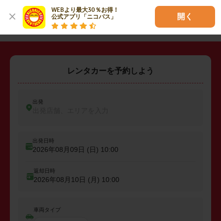
WEBより最大30％お得！

・
坂戸市
・
鶴ヶ島市
・
入間郡三芳町
開く
公式アプリ「ニコパス」
レンタカーを予約しよう
出発
出発店舗、エリアを入力
出発日時
2026年08月09日 (日)
10:00
返却日時
2026年08月10日 (月)
10:00
車両タイプ