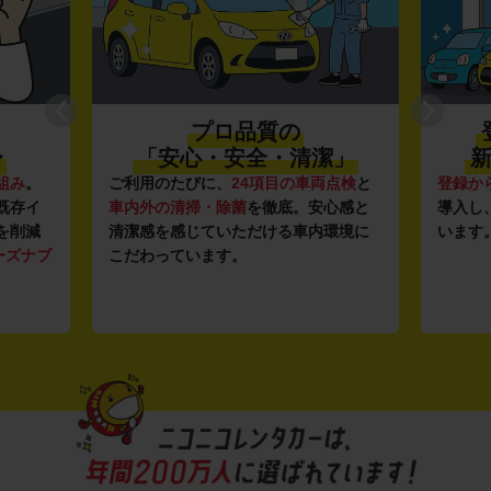
プロ品質の
〜
「安心・安全・清潔」
新
組み
。
ご利用のたびに、
24項目の車両点検
と
登録か
既存イ
車内外の清掃・除菌
を徹底。安心感と
導入し
を削減
清潔感を感じていただける車内環境に
います
ーズナブ
こだわっています。