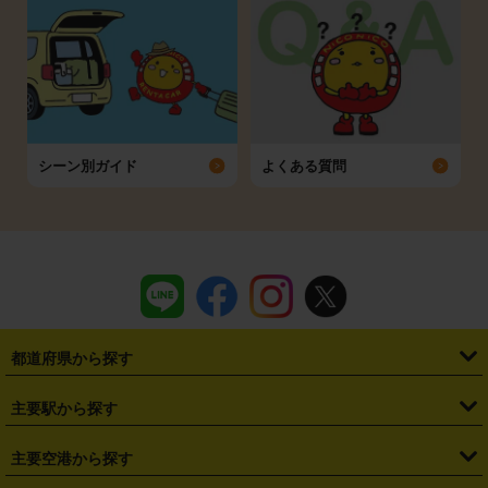
シーン別ガイド
よくある質問
都道府県から探す
・
北海道
・
青森県
・
岩手県
・
宮城県
・
秋田県
・
山形県
主要駅から探す
・
福島県
・
東京都
・
神奈川県
・
埼玉県
・
千葉県
・
茨城県
・
札幌駅
・
仙台駅
・
新宿駅
・
池袋駅
・
渋谷駅
・
東京駅
主要空港から探す
・
栃木県
・
群馬県
・
山梨県
・
愛知県
・
静岡県
・
岐阜県
・
横浜駅
・
川崎駅
・
大宮駅
・
西船橋駅
・
柏駅
・
名古屋駅