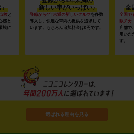
登録から4年未満の
潔」
新しい車がいっぱい♪
全
点検
と
登録から4年未満の新しいクルマ
を多数
全国47
心感と
導入し、快適な車両の提供を追求して
駅チカ
環境に
います。もちろん追加料金は0円です。
店舗で
用いた
す。
選ばれる理由を見る