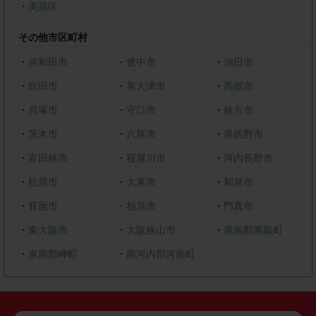
・
美原区
その他市区町村
・
岸和田市
・
豊中市
・
池田市
・
吹田市
・
泉大津市
・
高槻市
・
貝塚市
・
守口市
・
枚方市
・
茨木市
・
八尾市
・
泉佐野市
・
富田林市
・
寝屋川市
・
河内長野市
・
松原市
・
大東市
・
和泉市
・
箕面市
・
柏原市
・
門真市
・
東大阪市
・
大阪狭山市
・
泉南郡熊取町
・
泉南郡岬町
・
南河内郡河南町