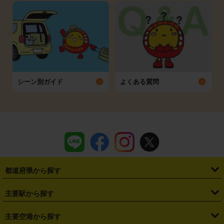
シーン別ガイド
よくある質問
都道府県から探す
・
北海道
・
青森県
・
岩手県
・
宮城県
・
秋田県
・
山形県
主要駅から探す
・
福島県
・
東京都
・
神奈川県
・
埼玉県
・
千葉県
・
茨城県
・
札幌駅
・
仙台駅
・
新宿駅
・
池袋駅
・
渋谷駅
・
東京駅
主要空港から探す
・
栃木県
・
群馬県
・
山梨県
・
愛知県
・
静岡県
・
岐阜県