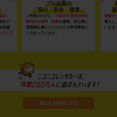
プロ品質の
〜
「安心・安全・清潔」
新
組み
。
ご利用のたびに、
24項目の車両点検
と
登録か
既存イ
車内外の清掃・除菌
を徹底。安心感と
導入し
を削減
清潔感を感じていただける車内環境に
います
ーズナブ
こだわっています。
選ばれる理由を見る