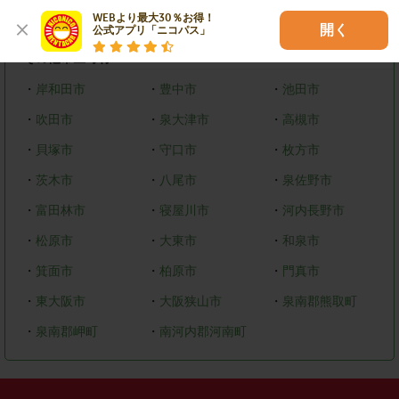
WEBより最大30％お得！

・
美原区
開く
公式アプリ「ニコパス」
その他市区町村
・
岸和田市
・
豊中市
・
池田市
・
吹田市
・
泉大津市
・
高槻市
・
貝塚市
・
守口市
・
枚方市
・
茨木市
・
八尾市
・
泉佐野市
・
富田林市
・
寝屋川市
・
河内長野市
・
松原市
・
大東市
・
和泉市
・
箕面市
・
柏原市
・
門真市
・
東大阪市
・
大阪狭山市
・
泉南郡熊取町
・
泉南郡岬町
・
南河内郡河南町