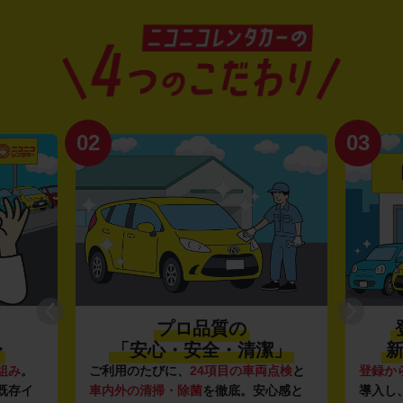
02
03
プロ品質の
〜
「安心・安全・清潔」
新
組み
。
ご利用のたびに、
24項目の車両点検
と
登録か
既存イ
車内外の清掃・除菌
を徹底。安心感と
導入し