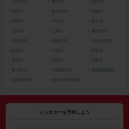
・
岸和田市
・
豊中市
・
池田市
・
吹田市
・
泉大津市
・
高槻市
・
貝塚市
・
守口市
・
枚方市
・
茨木市
・
八尾市
・
泉佐野市
・
富田林市
・
寝屋川市
・
河内長野市
・
松原市
・
大東市
・
和泉市
・
箕面市
・
柏原市
・
門真市
・
東大阪市
・
大阪狭山市
・
泉南郡熊取町
・
泉南郡岬町
・
南河内郡河南町
レンタカーを予約しよう