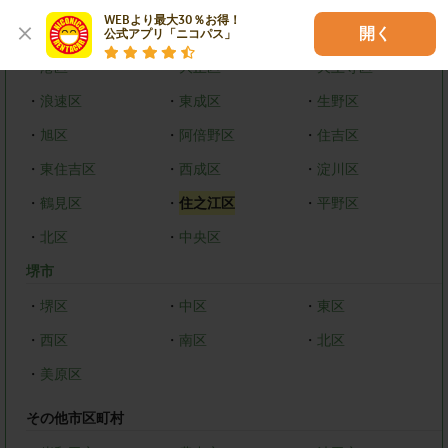
WEBより最大30％お得！

・
都島区
・
福島区
・
西区
開く
公式アプリ「ニコパス」
・
港区
・
大正区
・
天王寺区
・
浪速区
・
東成区
・
生野区
・
旭区
・
阿倍野区
・
住吉区
・
東住吉区
・
西成区
・
淀川区
・
鶴見区
・
住之江区
・
平野区
・
北区
・
中央区
堺市
・
堺区
・
中区
・
東区
・
西区
・
南区
・
北区
・
美原区
その他市区町村