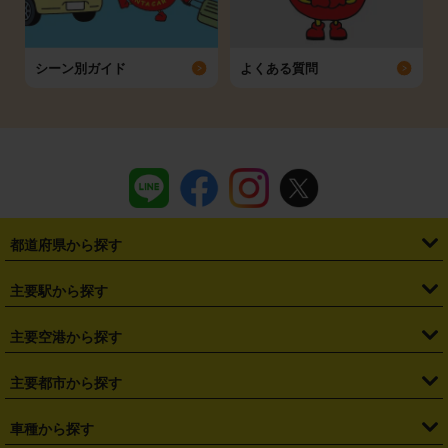
シーン別ガイド
よくある質問
都道府県から探す
・
北海道
・
青森県
・
岩手県
・
宮城県
・
秋田県
・
山形県
主要駅から探す
・
福島県
・
東京都
・
神奈川県
・
埼玉県
・
千葉県
・
茨城県
・
札幌駅
・
仙台駅
・
新宿駅
・
池袋駅
・
渋谷駅
・
東京駅
主要空港から探す
・
栃木県
・
群馬県
・
山梨県
・
愛知県
・
静岡県
・
岐阜県
・
横浜駅
・
川崎駅
・
大宮駅
・
西船橋駅
・
柏駅
・
名古屋駅
・
新千歳空港
・
仙台空港
主要都市から探す
・
長野県
・
新潟県
・
富山県
・
石川県
・
福井県
・
大阪府
・
大阪駅
・
難波駅
・
三宮駅
・
京都駅
・
広島駅
・
博多駅
・
成田空港
・
羽田空港
・
兵庫県
・
京都府
・
滋賀県
・
和歌山県
・
奈良県
・
三重県
・
札幌市
・
仙台市
車種から探す
・
熊本駅
・
那覇空港駅
・
中部国際空港セントレア
・
関西国際空港