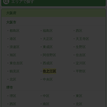
エリアで探す
大阪府
大阪市
・
都島区
・
福島区
・
西区
・
港区
・
大正区
・
天王寺区
・
浪速区
・
東成区
・
生野区
・
旭区
・
阿倍野区
・
住吉区
・
東住吉区
・
西成区
・
淀川区
・
鶴見区
・
住之江区
・
平野区
・
北区
・
中央区
堺市
・
堺区
・
中区
・
東区
・
西区
・
南区
・
北区