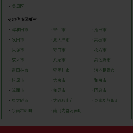
・
美原区
その他市区町村
・
岸和田市
・
豊中市
・
池田市
・
吹田市
・
泉大津市
・
高槻市
・
貝塚市
・
守口市
・
枚方市
・
茨木市
・
八尾市
・
泉佐野市
・
富田林市
・
寝屋川市
・
河内長野市
・
松原市
・
大東市
・
和泉市
・
箕面市
・
柏原市
・
門真市
・
東大阪市
・
大阪狭山市
・
泉南郡熊取町
・
泉南郡岬町
・
南河内郡河南町