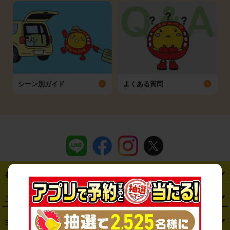
シーン別ガイド
よくある質問
都道府県から探す
・
北海道
・
青森県
・
岩手県
・
宮城県
・
秋田県
・
山形県
主要駅から探す
・
福島県
・
東京都
・
神奈川県
・
埼玉県
・
千葉県
・
茨城県
・
札幌駅
・
仙台駅
・
新宿駅
・
池袋駅
・
渋谷駅
・
東京駅
主要空港から探す
・
栃木県
・
群馬県
・
山梨県
・
愛知県
・
静岡県
・
岐阜県