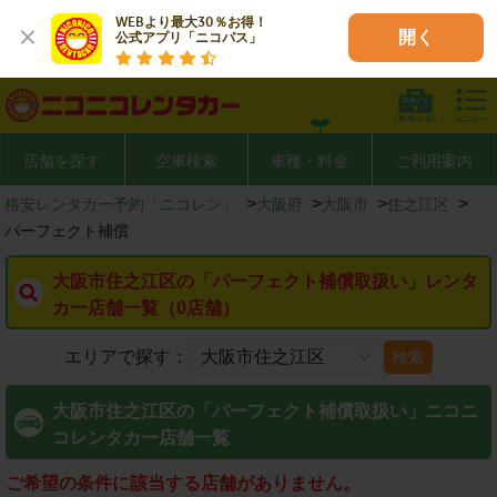
WEBより最大30％お得！

開く
公式アプリ「ニコパス」
店舗を探す
空車検索
車種・料金
ご利用案内
>
>
>
>
格安レンタカー予約「ニコレン」
大阪府
大阪市
住之江区
パーフェクト補償
大阪市住之江区の「パーフェクト補償取扱い」レンタ
カー店舗一覧（0店舗）
エリアで探す：
検索
大阪市住之江区の「パーフェクト補償取扱い」ニコニ
コレンタカー店舗一覧
ご希望の条件に該当する店舗がありません。