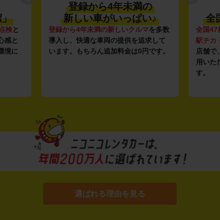
登録から4年未満の
潔」
新しい車がいっぱい♪
全
点検
と
登録から4年未満の新しいクルマ
を多数
全国47
心感と
導入し、快適な車両の提供を追求して
駅チカ
環境に
います。もちろん追加料金は0円です。
店舗で
用いた
す。
選ばれる理由を見る