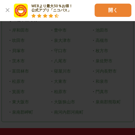
WEBより最大30％お得！

・
美原区
開く
公式アプリ「ニコパス」
その他市区町村
・
岸和田市
・
豊中市
・
池田市
・
吹田市
・
泉大津市
・
高槻市
・
貝塚市
・
守口市
・
枚方市
・
茨木市
・
八尾市
・
泉佐野市
・
富田林市
・
寝屋川市
・
河内長野市
・
松原市
・
大東市
・
和泉市
・
箕面市
・
柏原市
・
門真市
・
東大阪市
・
大阪狭山市
・
泉南郡熊取町
・
泉南郡岬町
・
南河内郡河南町