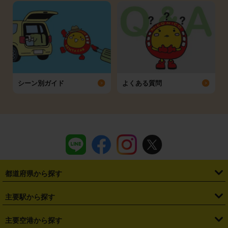
シーン別ガイド
よくある質問
都道府県から探す
・
北海道
・
青森県
・
岩手県
・
宮城県
・
秋田県
・
山形県
主要駅から探す
・
福島県
・
東京都
・
神奈川県
・
埼玉県
・
千葉県
・
茨城県
・
札幌駅
・
仙台駅
・
新宿駅
・
池袋駅
・
渋谷駅
・
東京駅
主要空港から探す
・
栃木県
・
群馬県
・
山梨県
・
愛知県
・
静岡県
・
岐阜県