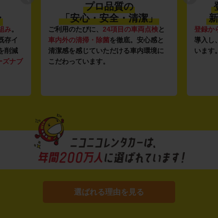
プロ品質の
〜
「安心・安全・清潔」
新
組み
。
ご利用のたびに、
24項目の車両点検
と
登録か
既存イ
車内外の清掃・除菌
を徹底。安心感と
導入し
を削減
清潔感を感じていただける車内環境に
います
ーズナブ
こだわっています。
選ばれる理由を見る