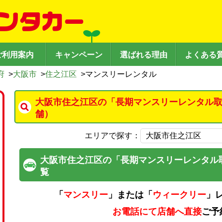
ご利用案内
キャンペーン
選ばれる理由
よくある
府
>
大阪市
>
住之江区
>
マンスリーレンタル
大阪市住之江区の「長期マンスリーレンタル取
舗）
エリアで探す：
大阪市住之江区の「長期マンスリーレンタル
覧
「
マンスリー
」または「
ウィークリー
」
お電話にて店舗へ直接
ご予