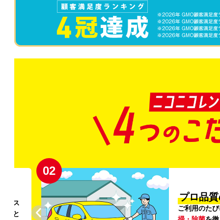
02
円〜
プロ品質
リンス
ご利用のたび
ること
掃・除菌
を徹