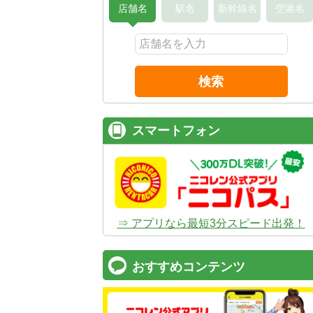
店舗名
駅名
新幹線名
空港名
検索
スマートフォン
⇒ アプリなら最短3分スピード出発！
おすすめコンテンツ