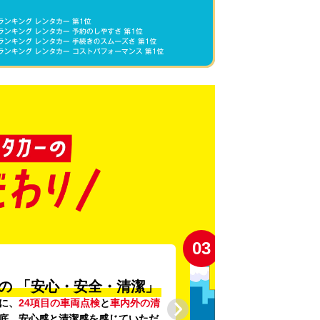
03
の
「安心・安全・清潔」
に、
24項目の車両点検
と
車内外の清
底。安心感と清潔感を感じていただ