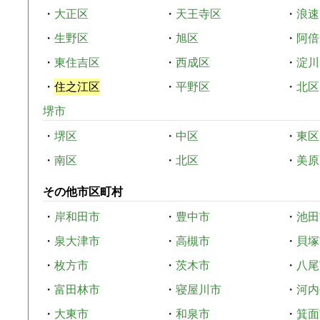
・
大正区
・
天王寺区
・
浪速
・
生野区
・
旭区
・
阿倍
・
東住吉区
・
西成区
・
淀川
・
住之江区
・
平野区
・
北区
堺市
・
堺区
・
中区
・
東区
・
南区
・
北区
・
美原
その他市区町村
・
岸和田市
・
豊中市
・
池田
・
泉大津市
・
高槻市
・
貝塚
・
枚方市
・
茨木市
・
八尾
・
富田林市
・
寝屋川市
・
河内
・
大東市
・
和泉市
・
箕面