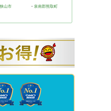
狭山市
・
泉南郡熊取町