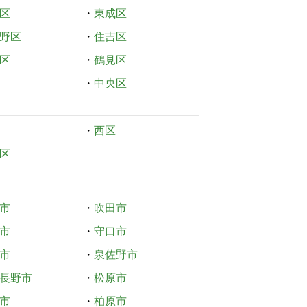
区
・
東成区
野区
・
住吉区
区
・
鶴見区
・
中央区
・
西区
区
市
・
吹田市
市
・
守口市
市
・
泉佐野市
長野市
・
松原市
市
・
柏原市