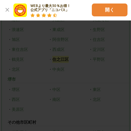
WEBより最大30％お得！

・
都島区
・
福島区
・
西区
開く
公式アプリ「ニコパス」
・
港区
・
大正区
・
天王寺区
・
浪速区
・
東成区
・
生野区
・
旭区
・
阿倍野区
・
住吉区
・
東住吉区
・
西成区
・
淀川区
・
鶴見区
・
住之江区
・
平野区
・
北区
・
中央区
堺市
・
堺区
・
中区
・
東区
・
西区
・
南区
・
北区
・
美原区
その他市区町村