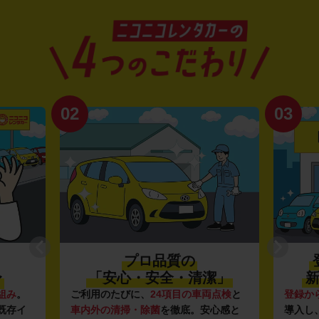
02
03
プロ品質の
〜
「安心・安全・清潔」
新
組み
。
ご利用のたびに、
24項目の車両点検
と
登録か
既存イ
車内外の清掃・除菌
を徹底。安心感と
導入し