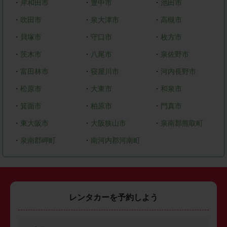
・
岸和田市
・
豊中市
・
池田市
・
吹田市
・
泉大津市
・
高槻市
・
貝塚市
・
守口市
・
枚方市
・
茨木市
・
八尾市
・
泉佐野市
・
富田林市
・
寝屋川市
・
河内長野市
・
松原市
・
大東市
・
和泉市
・
箕面市
・
柏原市
・
門真市
・
東大阪市
・
大阪狭山市
・
泉南郡熊取町
・
泉南郡岬町
・
南河内郡河南町
レンタカーを予約しよう