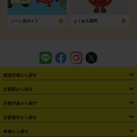
シーン別ガイド
よくある質問
都道府県から探す
・
北海道
・
青森県
・
岩手県
・
宮城県
・
秋田県
・
山形県
主要駅から探す
・
福島県
・
東京都
・
神奈川県
・
埼玉県
・
千葉県
・
茨城県
・
札幌駅
・
仙台駅
・
新宿駅
・
池袋駅
・
渋谷駅
・
東京駅
主要空港から探す
・
栃木県
・
群馬県
・
山梨県
・
愛知県
・
静岡県
・
岐阜県
・
横浜駅
・
川崎駅
・
大宮駅
・
西船橋駅
・
柏駅
・
名古屋駅
・
新千歳空港
・
仙台空港
主要都市から探す
・
長野県
・
新潟県
・
富山県
・
石川県
・
福井県
・
大阪府
・
大阪駅
・
難波駅
・
三宮駅
・
京都駅
・
広島駅
・
博多駅
・
成田空港
・
羽田空港
・
兵庫県
・
京都府
・
滋賀県
・
和歌山県
・
奈良県
・
三重県
・
札幌市
・
仙台市
車種から探す
・
熊本駅
・
那覇空港駅
・
中部国際空港セントレア
・
関西国際空港