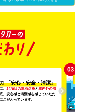
03
の
「安心・安全・清潔」
に、
24項目の車両点検
と
車内外の清
底。安心感と清潔感を感じていただ
にこだわっています。