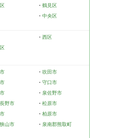
区
・
鶴見区
・
中央区
・
西区
区
市
・
吹田市
市
・
守口市
市
・
泉佐野市
長野市
・
松原市
市
・
柏原市
狭山市
・
泉南郡熊取町