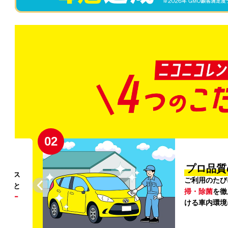
02
円〜
プロ品質
リンス
ご利用のたび
ること
掃・除菌
を徹
う
リー
ける車内環境