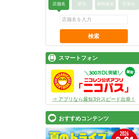
店舗名
駅名
新幹線名
空港名
検索
スマートフォン
⇒ アプリなら最短3分スピード出発！
おすすめコンテンツ