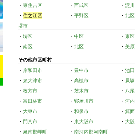
・
東住吉区
・
西成区
・
淀川
・
住之江区
・
平野区
・
北区
堺市
・
堺区
・
中区
・
東区
・
南区
・
北区
・
美原
その他市区町村
・
岸和田市
・
豊中市
・
池田
・
泉大津市
・
高槻市
・
貝塚
・
枚方市
・
茨木市
・
八尾
・
富田林市
・
寝屋川市
・
河内
・
大東市
・
和泉市
・
箕面
・
門真市
・
東大阪市
・
大阪
・
泉南郡岬町
・
南河内郡河南町