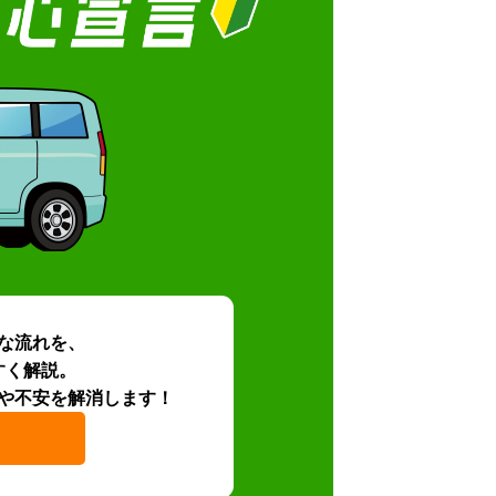
な流れを、
すく解説。
や不安を解消します！