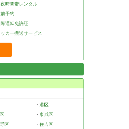
深夜時間帯レンタル
直前予約
国際運転免許証
レッカー搬送サービス
・
港区
区
・
東成区
野区
・
住吉区