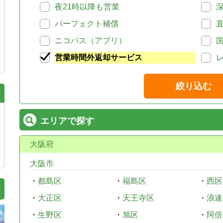
夜21時以降も営業
パーフェクト補償
ニコパス（アプリ）
営業時間外返却サービス
絞り込む
エリアで探す
大阪府
大阪市
・
都島区
・
福島区
・
西区
・
大正区
・
天王寺区
・
浪速
・
生野区
・
旭区
・
阿倍