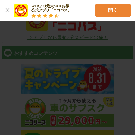
WEBより最大30％お得！

開く
公式アプリ「ニコパス」
⇒ アプリなら最短3分スピード出発！
おすすめコンテンツ