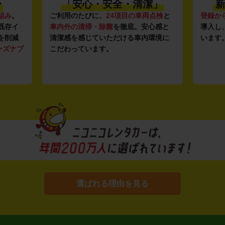
〜
「安心・安全・清潔」
新
組み
。
ご利用のたびに、
24項目の車両点検
と
登録か
既存イ
車内外の清掃・除菌
を徹底。安心感と
導入し
を削減
清潔感を感じていただける車内環境に
います
ーズナブ
こだわっています。
選ばれる理由を見る