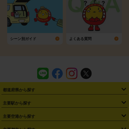
シーン別ガイド
よくある質問
都道府県から探す
・
北海道
・
青森県
・
岩手県
・
宮城県
・
秋田県
・
山形県
主要駅から探す
・
福島県
・
東京都
・
神奈川県
・
埼玉県
・
千葉県
・
茨城県
・
札幌駅
・
仙台駅
・
新宿駅
・
池袋駅
・
渋谷駅
・
東京駅
主要空港から探す
・
栃木県
・
群馬県
・
山梨県
・
愛知県
・
静岡県
・
岐阜県
・
横浜駅
・
川崎駅
・
大宮駅
・
西船橋駅
・
柏駅
・
名古屋駅
・
新千歳空港
・
仙台空港