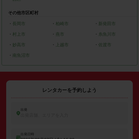
その他市区町村
・
長岡市
・
柏崎市
・
新発田市
・
村上市
・
燕市
・
糸魚川市
・
妙高市
・
上越市
・
佐渡市
・
南魚沼市
レンタカーを予約しよう
出発
出発店舗、エリアを入力
出発日時