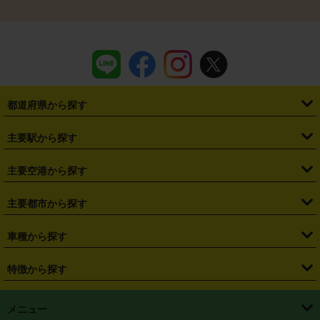
都道府県から探す
・
北海道
・
青森県
・
岩手県
・
宮城県
・
秋田県
・
山形県
主要駅から探す
・
福島県
・
東京都
・
神奈川県
・
埼玉県
・
千葉県
・
茨城県
・
札幌駅
・
仙台駅
・
新宿駅
・
池袋駅
・
渋谷駅
・
東京駅
主要空港から探す
・
栃木県
・
群馬県
・
山梨県
・
愛知県
・
静岡県
・
岐阜県
・
横浜駅
・
川崎駅
・
大宮駅
・
西船橋駅
・
柏駅
・
名古屋駅
・
新千歳空港
・
仙台空港
主要都市から探す
・
長野県
・
新潟県
・
富山県
・
石川県
・
福井県
・
大阪府
・
大阪駅
・
難波駅
・
三宮駅
・
京都駅
・
広島駅
・
博多駅
・
成田空港
・
羽田空港
・
兵庫県
・
京都府
・
滋賀県
・
和歌山県
・
奈良県
・
三重県
・
札幌市
・
仙台市
車種から探す
・
熊本駅
・
那覇空港駅
・
中部国際空港セントレア
・
関西国際空港
・
鳥取県
・
島根県
・
岡山県
・
広島県
・
山口県
・
徳島県
・
千葉市
・
さいたま市
・
軽自動車
・
コンパクトカー
・
ステーションワゴン・セダン
特徴から探す
・
大阪国際空港（伊丹空港）
・
神戸空港
・
香川県
・
愛媛県
・
高知県
・
福岡県
・
佐賀県
・
長崎県
・
横浜市
・
川崎市
・
ミニバン・ワンボックス
・
高級ミニバン・ワンボックス
・
SUV
・
岡山空港
・
徳島空港
・
ハイブリッド
・
宅配レンタカー
・
ETCカードレンタル
・
熊本県
・
大分県
・
宮崎県
・
鹿児島県
・
沖縄県
・
相模原市
・
新潟市
メニュー
・
軽トラック・商用バン
・
福岡空港
・
鹿児島空港
・
長期レンタル
・
深夜時間帯レンタル
・
免責補償プラス