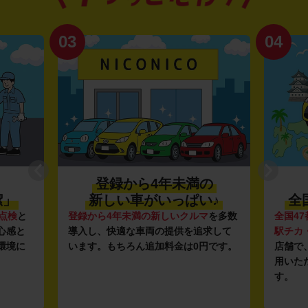
04
録から4年未満の
利便性抜群★
い車がいっぱい♪
全国約1,500店舗を展
年未満の新しいクルマ
を多数
全国47都道府県に1,500店舗
を展開
適な車両の提供を追求して
駅チカ・空港周辺
の店舗や
24時間
ちろん追加料金は0円です。
店舗で、いつでもどこでも気軽に
用いただける利便性にこだわって
す。