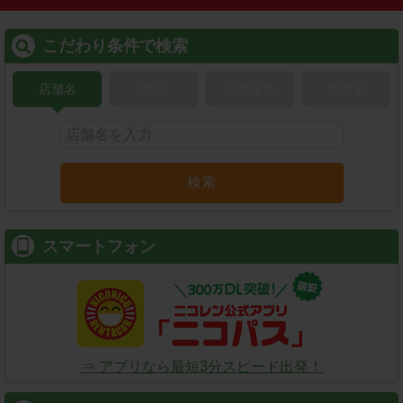
こだわり条件で検索
店舗名
駅名
新幹線名
空港名
検索
スマートフォン
⇒ アプリなら最短3分スピード出発！