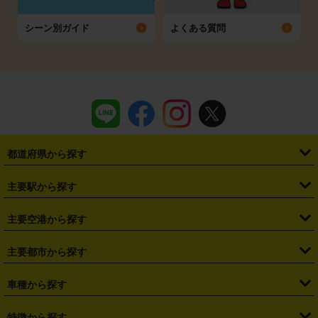
シーン別ガイド
よくある質問
都道府県から探す
・
北海道
・
青森県
・
岩手県
・
宮城県
・
秋田県
・
山形県
主要駅から探す
・
福島県
・
東京都
・
神奈川県
・
埼玉県
・
千葉県
・
茨城県
・
札幌駅
・
仙台駅
・
新宿駅
・
池袋駅
・
渋谷駅
・
東京駅
主要空港から探す
・
栃木県
・
群馬県
・
山梨県
・
愛知県
・
静岡県
・
岐阜県
・
横浜駅
・
川崎駅
・
大宮駅
・
西船橋駅
・
柏駅
・
名古屋駅
・
新千歳空港
・
仙台空港
主要都市から探す
・
長野県
・
新潟県
・
富山県
・
石川県
・
福井県
・
大阪府
・
大阪駅
・
難波駅
・
三宮駅
・
京都駅
・
広島駅
・
博多駅
・
成田空港
・
羽田空港
・
兵庫県
・
京都府
・
滋賀県
・
和歌山県
・
奈良県
・
三重県
・
札幌市
・
仙台市
車種から探す
・
熊本駅
・
那覇空港駅
・
中部国際空港セントレア
・
関西国際空港
・
鳥取県
・
島根県
・
岡山県
・
広島県
・
山口県
・
徳島県
・
千葉市
・
さいたま市
・
軽自動車
・
コンパクトカー
・
ステーションワゴン・セダン
特徴から探す
・
大阪国際空港（伊丹空港）
・
神戸空港