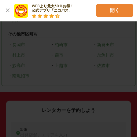
WEBより最大30％お得！

・
東区
・
中央区
・
秋葉区
開く
公式アプリ「ニコパス」
・
西区
その他市区町村
・
長岡市
・
柏崎市
・
新発田市
・
村上市
・
燕市
・
糸魚川市
・
妙高市
・
上越市
・
佐渡市
・
南魚沼市
レンタカーを予約しよう
出発
出発店舗、エリアを入力