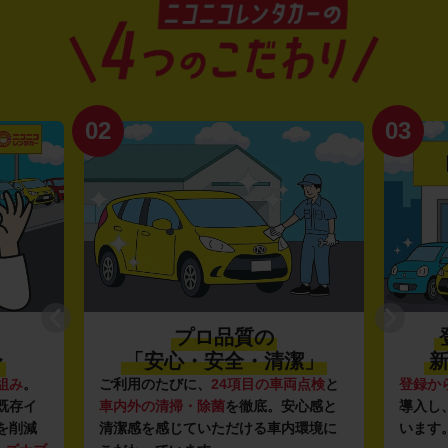
02
03
プロ品質の
〜
「安心・安全・清潔」
新
組み
。
ご利用のたびに、
24項目の車両点検
と
登録か
既存イ
車内外の清掃・除菌
を徹底。安心感と
導入し
を削減
清潔感を感じていただける車内環境に
います