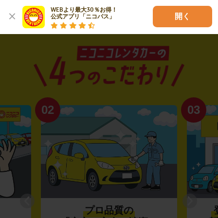
WEBより最大30％お得！

開く
公式アプリ「ニコパス」
02
03
プロ品質の