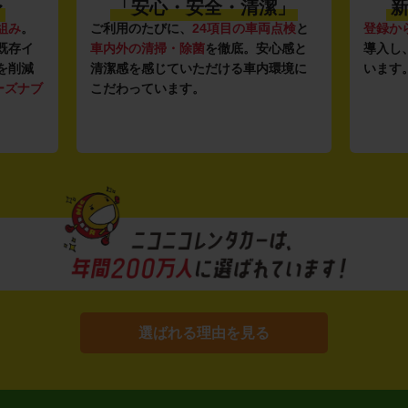
〜
「安心・安全・清潔」
新
組み
。
ご利用のたびに、
24項目の車両点検
と
登録か
既存イ
車内外の清掃・除菌
を徹底。安心感と
導入し
を削減
清潔感を感じていただける車内環境に
います
ーズナブ
こだわっています。
選ばれる理由を見る