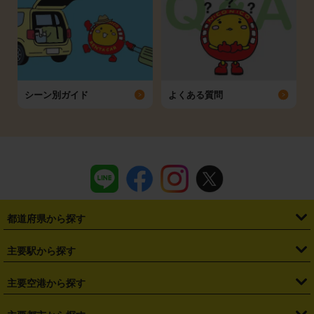
シーン別ガイド
よくある質問
都道府県から探す
・
北海道
・
青森県
・
岩手県
・
宮城県
・
秋田県
・
山形県
主要駅から探す
・
福島県
・
東京都
・
神奈川県
・
埼玉県
・
千葉県
・
茨城県
・
札幌駅
・
仙台駅
・
新宿駅
・
池袋駅
・
渋谷駅
・
東京駅
主要空港から探す
・
栃木県
・
群馬県
・
山梨県
・
愛知県
・
静岡県
・
岐阜県
・
横浜駅
・
川崎駅
・
大宮駅
・
西船橋駅
・
柏駅
・
名古屋駅
・
新千歳空港
・
仙台空港