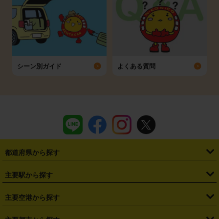
シーン別ガイド
よくある質問
都道府県から探す
・
北海道
・
青森県
・
岩手県
・
宮城県
・
秋田県
・
山形県
主要駅から探す
・
福島県
・
東京都
・
神奈川県
・
埼玉県
・
千葉県
・
茨城県
・
札幌駅
・
仙台駅
・
新宿駅
・
池袋駅
・
渋谷駅
・
東京駅
主要空港から探す
・
栃木県
・
群馬県
・
山梨県
・
愛知県
・
静岡県
・
岐阜県
・
横浜駅
・
川崎駅
・
大宮駅
・
西船橋駅
・
柏駅
・
名古屋駅
・
新千歳空港
・
仙台空港