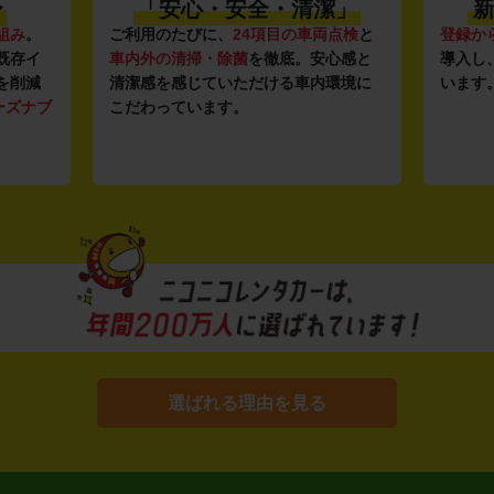
〜
「安心・安全・清潔」
新
組み
。
ご利用のたびに、
24項目の車両点検
と
登録か
既存イ
車内外の清掃・除菌
を徹底。安心感と
導入し
を削減
清潔感を感じていただける車内環境に
います
ーズナブ
こだわっています。
選ばれる理由を見る