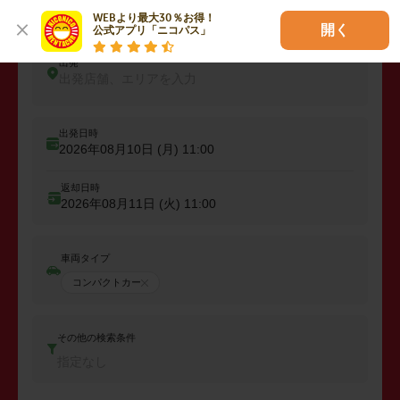
レンタカーを予約しよう
WEBより最大30％お得！

開く
公式アプリ「ニコパス」
出発
出発店舗、エリアを入力
出発日時
2026年08月10日 (月)
11:00
返却日時
2026年08月11日 (火)
11:00
車両タイプ
コンパクトカー
その他の検索条件
指定なし