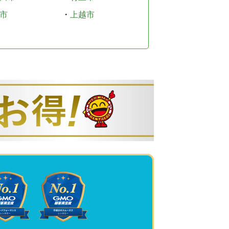
市
・
上越市