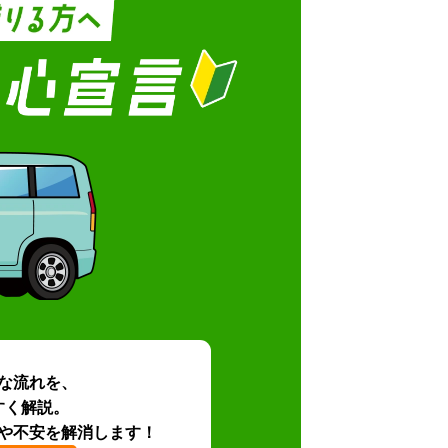
な流れを、
すく解説。
や不安を解消します！