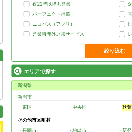
夜21時以降も営業
パーフェクト補償
ニコパス（アプリ）
営業時間外返却サービス
絞り込む
エリアで探す
新潟県
新潟市
・
東区
・
中央区
・
秋葉
その他市区町村
・
長岡市
・
柏崎市
・
新発