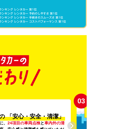
03
の
「安心・安全・清潔」
に、
24項目の車両点検
と
車内外の清