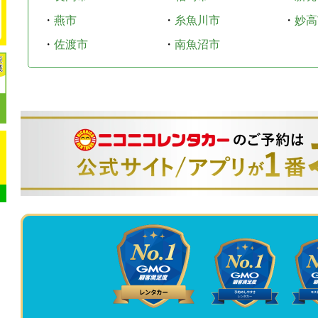
・
燕市
・
糸魚川市
・
妙高
・
佐渡市
・
南魚沼市