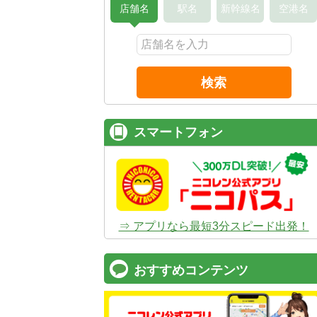
店舗名
駅名
新幹線名
空港名
検索
スマートフォン
⇒ アプリなら最短3分スピード出発！
おすすめコンテンツ