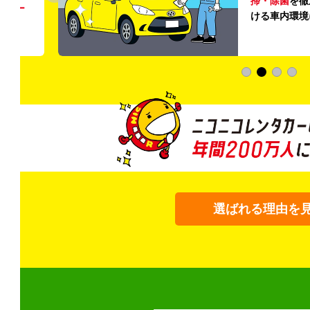
掃・除菌
を徹
う
リー
ける車内環境
選ばれる理由を