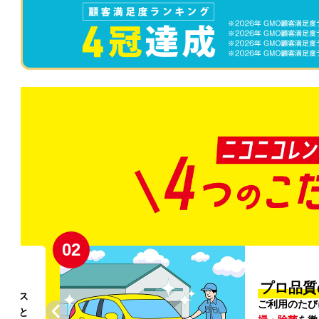
02
円〜
プロ品質
リンス
ご利用のたび
ること