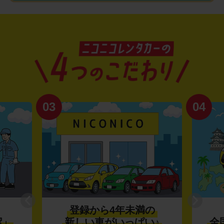
03
04
登録から4年未満の
潔」
新しい車がいっぱい♪
全