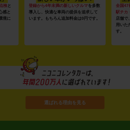
点検
と
登録から4年未満の新しいクルマ
を多数
全国47
心感と
導入し、快適な車両の提供を追求して
駅チカ
環境に
います。もちろん追加料金は0円です。
店舗で
用いた
す。
選ばれる理由を見る