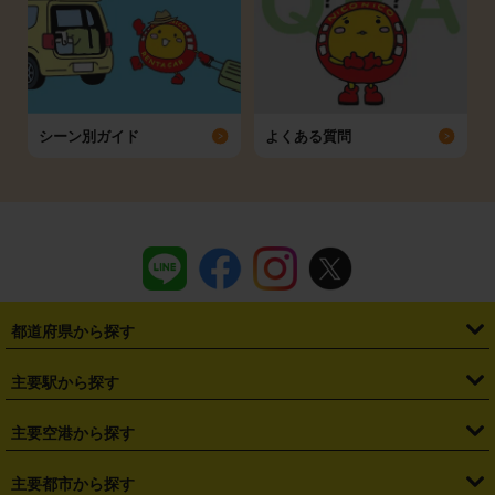
シーン別ガイド
よくある質問
都道府県から探す
・
北海道
・
青森県
・
岩手県
・
宮城県
・
秋田県
・
山形県
主要駅から探す
・
福島県
・
東京都
・
神奈川県
・
埼玉県
・
千葉県
・
茨城県
・
札幌駅
・
仙台駅
・
新宿駅
・
池袋駅
・
渋谷駅
・
東京駅
主要空港から探す
・
栃木県
・
群馬県
・
山梨県
・
愛知県
・
静岡県
・
岐阜県
・
横浜駅
・
川崎駅
・
大宮駅
・
西船橋駅
・
柏駅
・
名古屋駅
・
新千歳空港
・
仙台空港
主要都市から探す
・
長野県
・
新潟県
・
富山県
・
石川県
・
福井県
・
大阪府