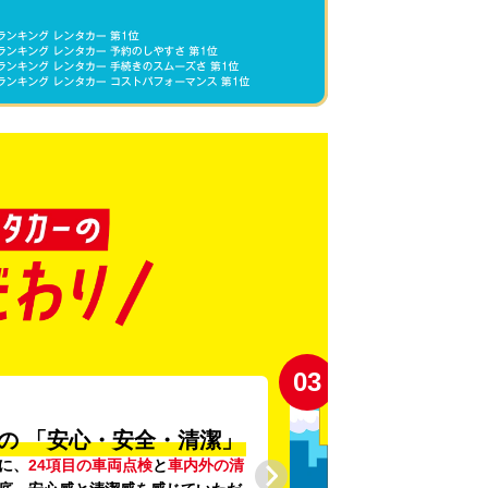
03
の
「安心・安全・清潔」
に、
24項目の車両点検
と
車内外の清