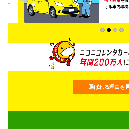
掃・除菌
を徹
う
リー
ける車内環境
選ばれる理由を