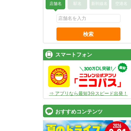
店舗名
駅名
新幹線名
空港名
検索
スマートフォン
⇒ アプリなら最短3分スピード出発！
おすすめコンテンツ