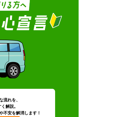
な流れを、
すく解説。
や不安を解消します！