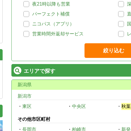
夜21時以降も営業
パーフェクト補償
ニコパス（アプリ）
営業時間外返却サービス
絞り込む
エリアで探す
新潟県
新潟市
・
東区
・
中央区
・
秋葉
その他市区町村
・
長岡市
・
柏崎市
・
新発