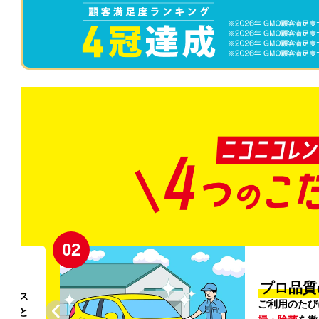
02
円〜
プロ品質
リンス
ご利用のたび
ること