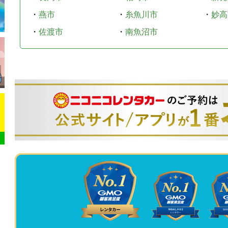
・
燕市
・
糸魚川市
・
妙高
・
佐渡市
・
南魚沼市