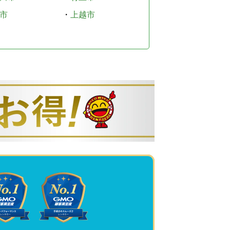
市
・
上越市