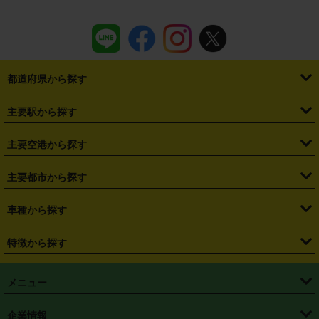
都道府県から探す
・
北海道
・
青森県
・
岩手県
・
宮城県
・
秋田県
・
山形県
主要駅から探す
・
福島県
・
東京都
・
神奈川県
・
埼玉県
・
千葉県
・
茨城県
・
札幌駅
・
仙台駅
・
新宿駅
・
池袋駅
・
渋谷駅
・
東京駅
主要空港から探す
・
栃木県
・
群馬県
・
山梨県
・
愛知県
・
静岡県
・
岐阜県
・
横浜駅
・
川崎駅
・
大宮駅
・
西船橋駅
・
柏駅
・
名古屋駅
・
新千歳空港
・
仙台空港
主要都市から探す
・
長野県
・
新潟県
・
富山県
・
石川県
・
福井県
・
大阪府
・
大阪駅
・
難波駅
・
三宮駅
・
京都駅
・
広島駅
・
博多駅
・
成田空港
・
羽田空港
・
兵庫県
・
京都府
・
滋賀県
・
和歌山県
・
奈良県
・
三重県
・
札幌市
・
仙台市
車種から探す
・
熊本駅
・
那覇空港駅
・
中部国際空港セントレア
・
関西国際空港
・
鳥取県
・
島根県
・
岡山県
・
広島県
・
山口県
・
徳島県
・
千葉市
・
さいたま市
・
軽自動車
・
コンパクトカー
・
ステーションワゴン・セダン
特徴から探す
・
大阪国際空港（伊丹空港）
・
神戸空港
・
香川県
・
愛媛県
・
高知県
・
福岡県
・
佐賀県
・
長崎県
・
横浜市
・
川崎市
・
ミニバン・ワンボックス
・
高級ミニバン・ワンボックス
・
SUV
・
岡山空港
・
徳島空港
・
ハイブリッド
・
宅配レンタカー
・
ETCカードレンタル
・
熊本県
・
大分県
・
宮崎県
・
鹿児島県
・
沖縄県
・
相模原市
・
新潟市
メニュー
・
軽トラック・商用バン
・
福岡空港
・
鹿児島空港
・
長期レンタル
・
深夜時間帯レンタル
・
免責補償プラス
・
静岡市
・
浜松市
・
・
トラック・バン
トップページ
・
はじめての方へ
・
ご利用案内
(タウンエースバン、ライトエースバン等)
企業情報
・
那覇空港
・
パーフェクト補償
・
スタッドレスタイヤ
・
直前予約