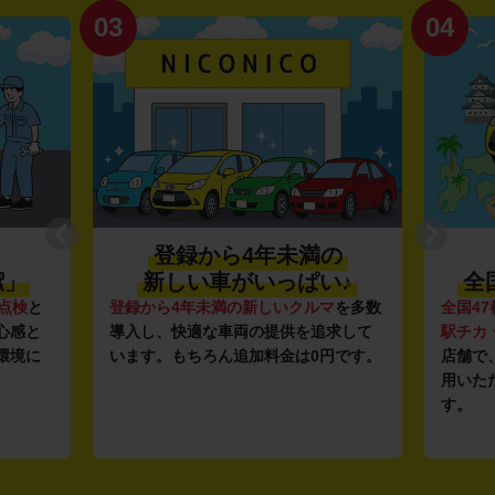
03
04
登録から4年未満の
潔」
新しい車がいっぱい♪
全
点検
と
登録から4年未満の新しいクルマ
を多数
全国47
心感と
導入し、快適な車両の提供を追求して
駅チカ
環境に
います。もちろん追加料金は0円です。
店舗で
用いた
す。