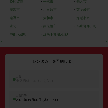
・
横須賀市
・
平塚市
・
鎌倉市
・
藤沢市
・
小田原市
・
茅ヶ崎市
・
秦野市
・
大和市
・
海老名市
・
座間市
・
南足柄市
・
高座郡寒川町
・
中郡大磯町
・
足柄下郡湯河原町
レンタカーを予約しよう
出発
出発店舗、エリアを入力
出発日時
2026年08月06日 (木)
11:00