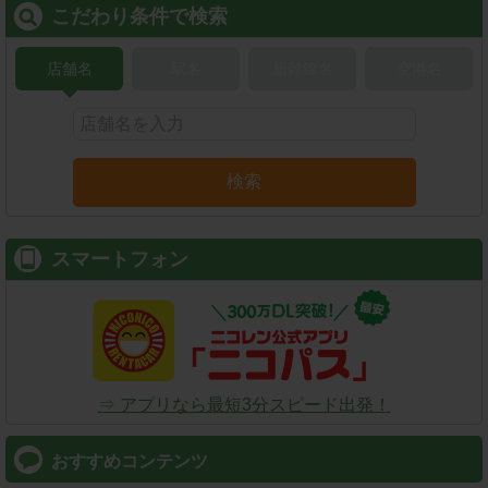
こだわり条件で検索
店舗名
駅名
新幹線名
空港名
検索
スマートフォン
⇒ アプリなら最短3分スピード出発！
おすすめコンテンツ