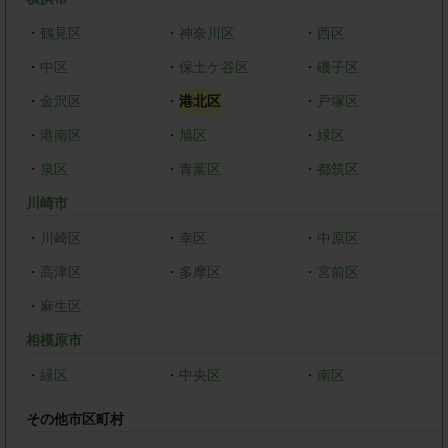
・
鶴見区
・
神奈川区
・
西区
・
中区
・
保土ケ谷区
・
磯子区
・
金沢区
・
港北区
・
戸塚区
・
港南区
・
旭区
・
緑区
・
泉区
・
青葉区
・
都筑区
川崎市
・
川崎区
・
幸区
・
中原区
・
高津区
・
多摩区
・
宮前区
・
麻生区
相模原市
・
緑区
・
中央区
・
南区
その他市区町村