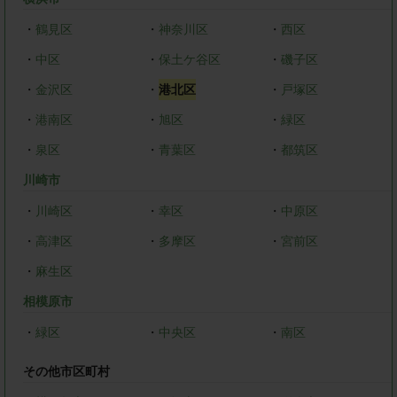
・
鶴見区
・
神奈川区
・
西区
・
中区
・
保土ケ谷区
・
磯子区
・
金沢区
・
港北区
・
戸塚区
・
港南区
・
旭区
・
緑区
・
泉区
・
青葉区
・
都筑区
川崎市
・
川崎区
・
幸区
・
中原区
・
高津区
・
多摩区
・
宮前区
・
麻生区
相模原市
・
緑区
・
中央区
・
南区
その他市区町村