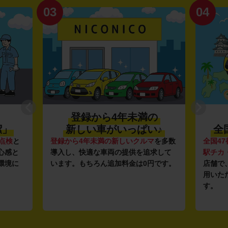
04
01
の
利便性抜群★
♪
全国約1,500店舗を展開
マ
を多数
全国47都道府県に1,500店舗
を展開し、
安さの
求して
駅チカ・空港周辺
の店舗や
24時間営業
ガソリ
円です。
店舗で、いつでもどこでも気軽にご利
ンフラ
用いただける利便性にこだわっていま
し、12
す。
ルな価