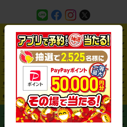
都道府県から探す
・
北海道
・
青森県
・
岩手県
・
宮城県
・
秋田県
・
山形県
主要駅から探す
・
福島県
・
東京都
・
神奈川県
・
埼玉県
・
千葉県
・
茨城県
・
札幌駅
・
仙台駅
・
新宿駅
・
池袋駅
・
渋谷駅
・
東京駅
主要空港から探す
・
栃木県
・
群馬県
・
山梨県
・
愛知県
・
静岡県
・
岐阜県
・
横浜駅
・
川崎駅
・
大宮駅
・
西船橋駅
・
柏駅
・
名古屋駅
・
新千歳空港
・
仙台空港
主要都市から探す
・
長野県
・
新潟県
・
富山県
・
石川県
・
福井県
・
大阪府
・
大阪駅
・
難波駅
・
三宮駅
・
京都駅
・
広島駅
・
博多駅
・
成田空港
・
羽田空港
・
兵庫県
・
京都府
・
滋賀県
・
和歌山県
・
奈良県
・
三重県
・
札幌市
・
仙台市
車種から探す
・
熊本駅
・
那覇空港駅
・
中部国際空港セントレア
・
関西国際空港
・
鳥取県
・
島根県
・
岡山県
・
広島県
・
山口県
・
徳島県
・
千葉市
・
さいたま市
・
軽自動車
・
コンパクトカー
・
ステーションワゴン・セダン
特徴から探す
・
大阪国際空港（伊丹空港）
・
神戸空港
・
香川県
・
愛媛県
・
高知県
・
福岡県
・
佐賀県
・
長崎県
・
横浜市
・
川崎市
・
ミニバン・ワンボックス
・
高級ミニバン・ワンボックス
・
SUV
・
岡山空港
・
徳島空港
・
ハイブリッド
・
宅配レンタカー
・
ETCカードレンタル
・
熊本県
・
大分県
・
宮崎県
・
鹿児島県
・
沖縄県
・
相模原市
・
新潟市
メニュー
・
軽トラック・商用バン
・
福岡空港
・
鹿児島空港
・
長期レンタル
・
深夜時間帯レンタル
・
免責補償プラス
・
静岡市
・
浜松市
・
・
トラック・バン
トップページ
・
はじめての方へ
・
ご利用案内
(タウンエースバン、ライトエースバン等)
企業情報
・
那覇空港
・
パーフェクト補償
・
スタッドレスタイヤ
・
直前予約