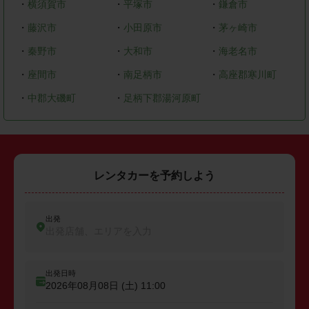
・
横須賀市
・
平塚市
・
鎌倉市
・
藤沢市
・
小田原市
・
茅ヶ崎市
・
秦野市
・
大和市
・
海老名市
・
座間市
・
南足柄市
・
高座郡寒川町
・
中郡大磯町
・
足柄下郡湯河原町
レンタカーを予約しよう
出発
出発店舗、エリアを入力
出発日時
2026年08月08日 (土)
11:00