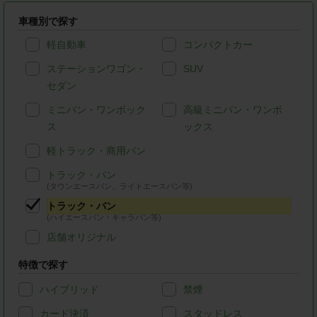
車種別で探す
軽自動車
コンパクトカー
ステーションワゴン・
SUV
セダン
ミニバン・ワンボック
高級ミニバン・ワンボ
ス
ックス
軽トラック・商用バン
トラック・バン
(タウンエースバン、ライトエースバン等)
トラック・バン
(ハイエースバン・キャラバン等)
店舗オリジナル
特徴で探す
ハイブリッド
禁煙
カード決済
スタッドレス