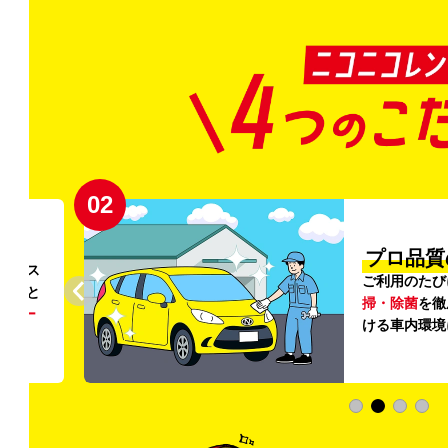
02
円〜
プロ品質
リンス
ご利用のたび
ること
掃・除菌
を徹
う
リー
ける車内環境