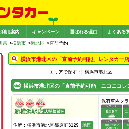
ご利用案内
キャンペーン
選ばれる理由
よくある
川県
>
横浜市
>
港北区
>
直前予約
横浜市港北区の「直前予約可能」レンタカー店
エリアで探す：
横浜市港北区の「直前予約可能」ニコニコレ
保有車両クラ
新横浜駅店
住所：
横浜市港北区篠原町3129
地図