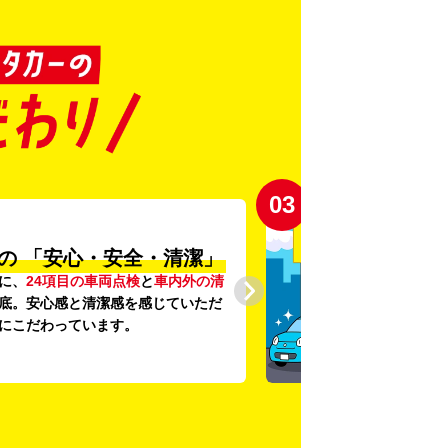
03
の
「安心・安全・清潔」
に、
24項目の車両点検
と
車内外の清
底。安心感と清潔感を感じていただ
にこだわっています。