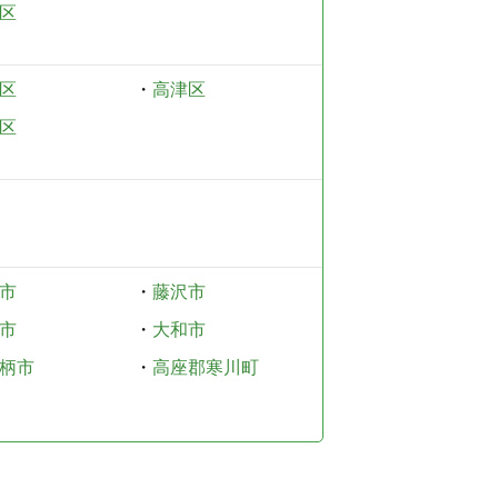
区
区
・
高津区
区
市
・
藤沢市
市
・
大和市
柄市
・
高座郡寒川町