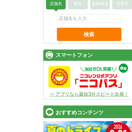
店舗名
駅名
新幹線名
空港名
検索
スマートフォン
⇒ アプリなら最短3分スピード出発！
おすすめコンテンツ