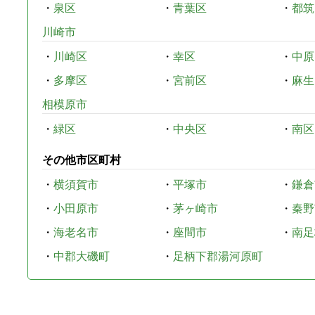
・
泉区
・
青葉区
・
都筑
川崎市
・
川崎区
・
幸区
・
中原
・
多摩区
・
宮前区
・
麻生
相模原市
・
緑区
・
中央区
・
南区
その他市区町村
・
横須賀市
・
平塚市
・
鎌倉
・
小田原市
・
茅ヶ崎市
・
秦野
・
海老名市
・
座間市
・
南足
・
中郡大磯町
・
足柄下郡湯河原町