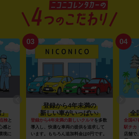
03
04
登録から4年未満の
潔」
新しい車がいっぱい♪
全
点検
と
登録から4年未満の新しいクルマ
を多数
全国47
心感と
導入し、快適な車両の提供を追求して
駅チカ
環境に
います。もちろん追加料金は0円です。
店舗で