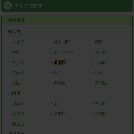
エリアで探す
神奈川県
横浜市
・
鶴見区
・
神奈川区
・
西区
・
中区
・
保土ケ谷区
・
磯子区
・
金沢区
・
港北区
・
戸塚区
・
港南区
・
旭区
・
緑区
・
泉区
・
青葉区
・
都筑区
川崎市
・
川崎区
・
幸区
・
中原区
・
高津区
・
多摩区
・
宮前区
・
麻生区