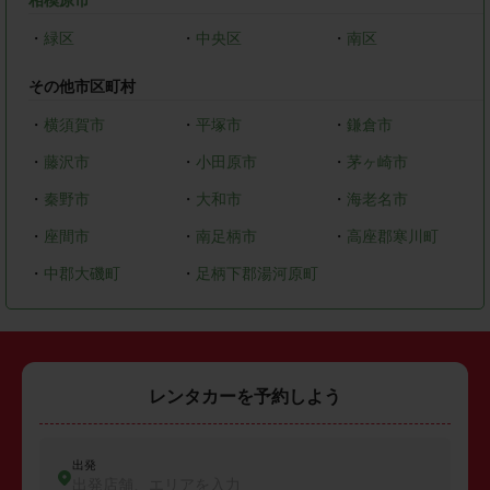
相模原市
・
緑区
・
中央区
・
南区
その他市区町村
・
横須賀市
・
平塚市
・
鎌倉市
・
藤沢市
・
小田原市
・
茅ヶ崎市
・
秦野市
・
大和市
・
海老名市
・
座間市
・
南足柄市
・
高座郡寒川町
・
中郡大磯町
・
足柄下郡湯河原町
レンタカーを予約しよう
出発
出発店舗、エリアを入力