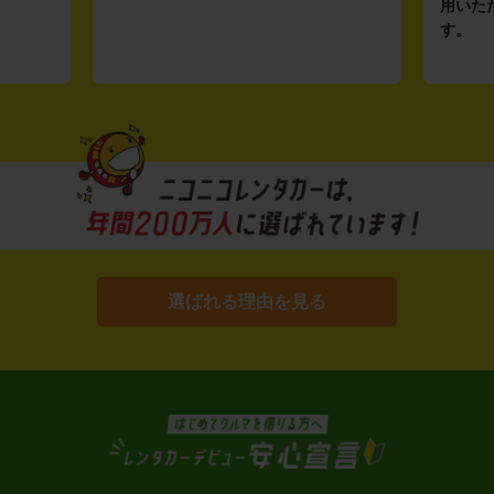
用いた
す。
選ばれる理由を見る