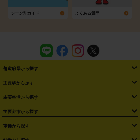
シーン別ガイド
よくある質問
都道府県から探す
・
北海道
・
青森県
・
岩手県
・
宮城県
・
秋田県
・
山形県
主要駅から探す
・
福島県
・
東京都
・
神奈川県
・
埼玉県
・
千葉県
・
茨城県
・
札幌駅
・
仙台駅
・
新宿駅
・
池袋駅
・
渋谷駅
・
東京駅
主要空港から探す
・
栃木県
・
群馬県
・
山梨県
・
愛知県
・
静岡県
・
岐阜県
・
横浜駅
・
川崎駅
・
大宮駅
・
西船橋駅
・
柏駅
・
名古屋駅
・
新千歳空港
・
仙台空港
主要都市から探す
・
長野県
・
新潟県
・
富山県
・
石川県
・
福井県
・
大阪府
・
大阪駅
・
難波駅
・
三宮駅
・
京都駅
・
広島駅
・
博多駅
・
成田空港
・
羽田空港
・
兵庫県
・
京都府
・
滋賀県
・
和歌山県
・
奈良県
・
三重県
・
札幌市
・
仙台市
車種から探す
・
熊本駅
・
那覇空港駅
・
中部国際空港セントレア
・
関西国際空港
・
鳥取県
・
島根県
・
岡山県
・
広島県
・
山口県
・
徳島県
・
千葉市
・
さいたま市
・
軽自動車
・
コンパクトカー
・
ステーションワゴン・セダン