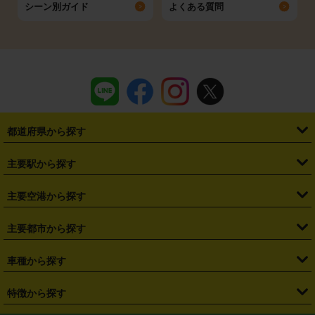
シーン別ガイド
よくある質問
都道府県から探す
・
北海道
・
青森県
・
岩手県
・
宮城県
・
秋田県
・
山形県
主要駅から探す
・
福島県
・
東京都
・
神奈川県
・
埼玉県
・
千葉県
・
茨城県
・
札幌駅
・
仙台駅
・
新宿駅
・
池袋駅
・
渋谷駅
・
東京駅
主要空港から探す
・
栃木県
・
群馬県
・
山梨県
・
愛知県
・
静岡県
・
岐阜県
・
横浜駅
・
川崎駅
・
大宮駅
・
西船橋駅
・
柏駅
・
名古屋駅
・
新千歳空港
・
仙台空港
主要都市から探す
・
長野県
・
新潟県
・
富山県
・
石川県
・
福井県
・
大阪府
・
大阪駅
・
難波駅
・
三宮駅
・
京都駅
・
広島駅
・
博多駅
・
成田空港
・
羽田空港
・
兵庫県
・
京都府
・
滋賀県
・
和歌山県
・
奈良県
・
三重県
・
札幌市
・
仙台市
車種から探す
・
熊本駅
・
那覇空港駅
・
中部国際空港セントレア
・
関西国際空港
・
鳥取県
・
島根県
・
岡山県
・
広島県
・
山口県
・
徳島県
・
千葉市
・
さいたま市
・
軽自動車
・
コンパクトカー
・
ステーションワゴン・セダン
特徴から探す
・
大阪国際空港（伊丹空港）
・
神戸空港
・
香川県
・
愛媛県
・
高知県
・
福岡県
・
佐賀県
・
長崎県
・
横浜市
・
川崎市
・
ミニバン・ワンボックス
・
高級ミニバン・ワンボックス
・
SUV