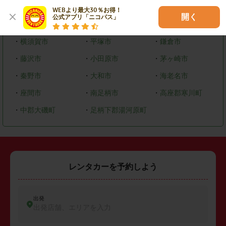
・
緑区
・
中央区
・
南区
WEBより最大30％お得！

開く
公式アプリ「ニコパス」
その他市区町村
・
横須賀市
・
平塚市
・
鎌倉市
・
藤沢市
・
小田原市
・
茅ヶ崎市
・
秦野市
・
大和市
・
海老名市
・
座間市
・
南足柄市
・
高座郡寒川町
・
中郡大磯町
・
足柄下郡湯河原町
レンタカーを予約しよう
出発
出発店舗、エリアを入力