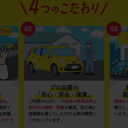
02
03
プロ品質の
〜
「安心・安全・清潔」
新
組み
。
ご利用のたびに、
24項目の車両点検
と
登録か
既存イ
車内外の清掃・除菌
を徹底。安心感と
導入し
を削減
清潔感を感じていただける車内環境に
います
ーズナブ
こだわっています。