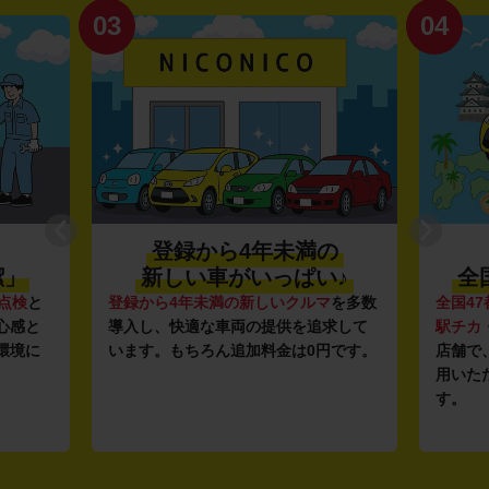
03
04
登録から4年未満の
潔」
新しい車がいっぱい♪
全
点検
と
登録から4年未満の新しいクルマ
を多数
全国47
心感と
導入し、快適な車両の提供を追求して
駅チカ
環境に
います。もちろん追加料金は0円です。
店舗で
用いた
す。