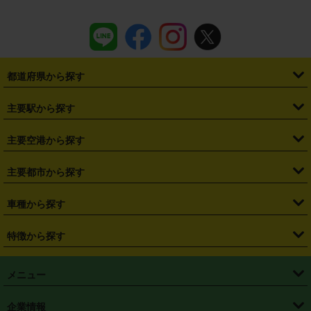
都道府県から探す
・
北海道
・
青森県
・
岩手県
・
宮城県
・
秋田県
・
山形県
主要駅から探す
・
福島県
・
東京都
・
神奈川県
・
埼玉県
・
千葉県
・
茨城県
・
札幌駅
・
仙台駅
・
新宿駅
・
池袋駅
・
渋谷駅
・
東京駅
主要空港から探す
・
栃木県
・
群馬県
・
山梨県
・
愛知県
・
静岡県
・
岐阜県
・
横浜駅
・
川崎駅
・
大宮駅
・
西船橋駅
・
柏駅
・
名古屋駅
・
新千歳空港
・
仙台空港
主要都市から探す
・
長野県
・
新潟県
・
富山県
・
石川県
・
福井県
・
大阪府
・
大阪駅
・
難波駅
・
三宮駅
・
京都駅
・
広島駅
・
博多駅
・
成田空港
・
羽田空港
・
兵庫県
・
京都府
・
滋賀県
・
和歌山県
・
奈良県
・
三重県
・
札幌市
・
仙台市
車種から探す
・
熊本駅
・
那覇空港駅
・
中部国際空港セントレア
・
関西国際空港
・
鳥取県
・
島根県
・
岡山県
・
広島県
・
山口県
・
徳島県
・
千葉市
・
さいたま市
・
軽自動車
・
コンパクトカー
・
ステーションワゴン・セダン
特徴から探す
・
大阪国際空港（伊丹空港）
・
神戸空港
・
香川県
・
愛媛県
・
高知県
・
福岡県
・
佐賀県
・
長崎県
・
横浜市
・
川崎市
・
ミニバン・ワンボックス
・
高級ミニバン・ワンボックス
・
SUV
・
岡山空港
・
徳島空港
・
ハイブリッド
・
宅配レンタカー
・
ETCカードレンタル
・
熊本県
・
大分県
・
宮崎県
・
鹿児島県
・
沖縄県
・
相模原市
・
新潟市
メニュー
・
軽トラック・商用バン
・
福岡空港
・
鹿児島空港
・
長期レンタル
・
深夜時間帯レンタル
・
免責補償プラス
・
静岡市
・
浜松市
・
・
トラック・バン
トップページ
・
はじめての方へ
・
ご利用案内
(タウンエースバン、ライトエースバン等)
企業情報
・
那覇空港
・
パーフェクト補償
・
スタッドレスタイヤ
・
直前予約