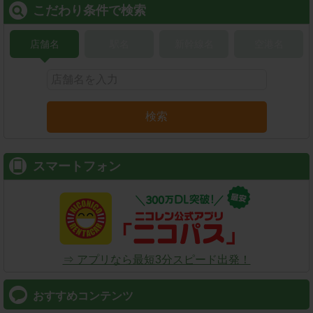
こだわり条件で検索
店舗名
駅名
新幹線名
空港名
検索
スマートフォン
⇒ アプリなら最短3分スピード出発！
おすすめコンテンツ