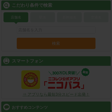
こだわり条件で検索
店舗名
駅名
新幹線名
空港名
検索
スマートフォン
⇒ アプリなら最短3分スピード出発！
おすすめコンテンツ