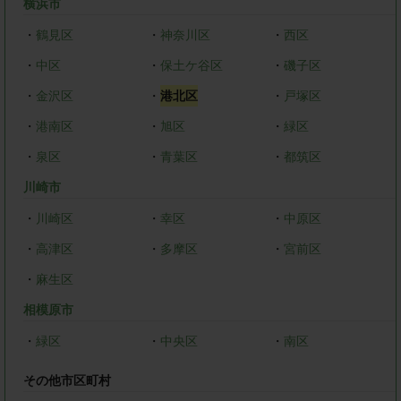
横浜市
・
鶴見区
・
神奈川区
・
西区
・
中区
・
保土ケ谷区
・
磯子区
・
金沢区
・
港北区
・
戸塚区
・
港南区
・
旭区
・
緑区
・
泉区
・
青葉区
・
都筑区
川崎市
・
川崎区
・
幸区
・
中原区
・
高津区
・
多摩区
・
宮前区
・
麻生区
相模原市
・
緑区
・
中央区
・
南区
その他市区町村