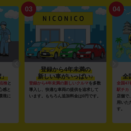
03
04
登録から4年未満の
潔」
新しい車がいっぱい♪
全
点検
と
登録から4年未満の新しいクルマ
を多数
全国47
心感と
導入し、快適な車両の提供を追求して
駅チカ
環境に
います。もちろん追加料金は0円です。
店舗で
用いた
す。