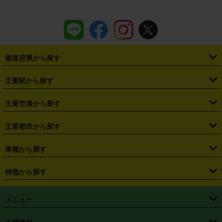
都道府県から探す
・
北海道
・
青森県
・
岩手県
・
宮城県
・
秋田県
・
山形県
主要駅から探す
・
福島県
・
東京都
・
神奈川県
・
埼玉県
・
千葉県
・
茨城県
・
札幌駅
・
仙台駅
・
新宿駅
・
池袋駅
・
渋谷駅
・
東京駅
主要空港から探す
・
栃木県
・
群馬県
・
山梨県
・
愛知県
・
静岡県
・
岐阜県
・
横浜駅
・
川崎駅
・
大宮駅
・
西船橋駅
・
柏駅
・
名古屋駅
・
新千歳空港
・
仙台空港
主要都市から探す
・
長野県
・
新潟県
・
富山県
・
石川県
・
福井県
・
大阪府
・
大阪駅
・
難波駅
・
三宮駅
・
京都駅
・
広島駅
・
博多駅
・
成田空港
・
羽田空港
・
兵庫県
・
京都府
・
滋賀県
・
和歌山県
・
奈良県
・
三重県
・
札幌市
・
仙台市
車種から探す
・
熊本駅
・
那覇空港駅
・
中部国際空港セントレア
・
関西国際空港
・
鳥取県
・
島根県
・
岡山県
・
広島県
・
山口県
・
徳島県
・
千葉市
・
さいたま市
・
軽自動車
・
コンパクトカー
・
ステーションワゴン・セダン
特徴から探す
・
大阪国際空港（伊丹空港）
・
神戸空港
・
香川県
・
愛媛県
・
高知県
・
福岡県
・
佐賀県
・
長崎県
・
横浜市
・
川崎市
・
ミニバン・ワンボックス
・
高級ミニバン・ワンボックス
・
SUV
・
岡山空港
・
徳島空港
・
ハイブリッド
・
宅配レンタカー
・
ETCカードレンタル
・
熊本県
・
大分県
・
宮崎県
・
鹿児島県
・
沖縄県
・
相模原市
・
新潟市
メニュー
・
軽トラック・商用バン
・
福岡空港
・
鹿児島空港
・
長期レンタル
・
深夜時間帯レンタル
・
免責補償プラス
・
静岡市
・
浜松市
・
・
トラック・バン
トップページ
・
はじめての方へ
・
ご利用案内
(タウンエースバン、ライトエースバン等)