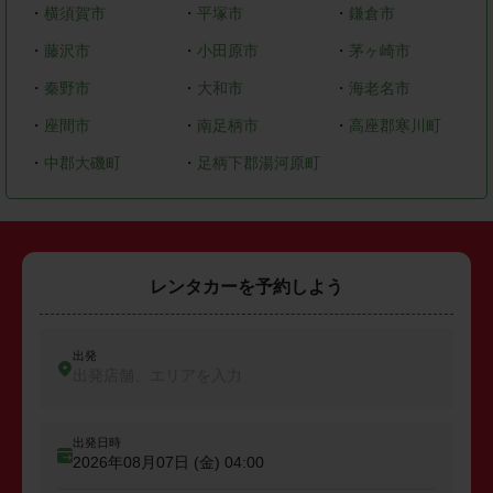
・
横須賀市
・
平塚市
・
鎌倉市
・
藤沢市
・
小田原市
・
茅ヶ崎市
・
秦野市
・
大和市
・
海老名市
・
座間市
・
南足柄市
・
高座郡寒川町
・
中郡大磯町
・
足柄下郡湯河原町
レンタカーを予約しよう
出発
出発店舗、エリアを入力
出発日時
2026年08月07日 (金)
04:00