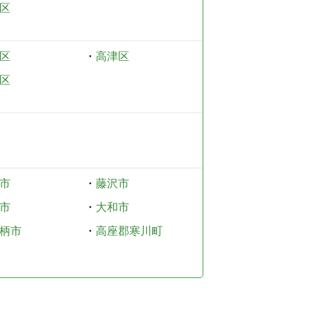
区
区
・
高津区
区
市
・
藤沢市
市
・
大和市
柄市
・
高座郡寒川町