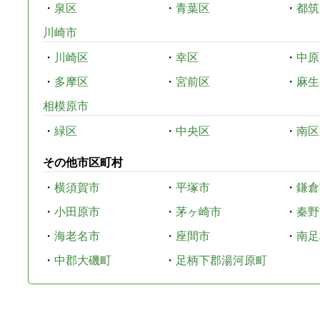
・
泉区
・
青葉区
・
都筑
川崎市
・
川崎区
・
幸区
・
中原
・
多摩区
・
宮前区
・
麻生
相模原市
・
緑区
・
中央区
・
南区
その他市区町村
・
横須賀市
・
平塚市
・
鎌倉
・
小田原市
・
茅ヶ崎市
・
秦野
・
海老名市
・
座間市
・
南足
・
中郡大磯町
・
足柄下郡湯河原町