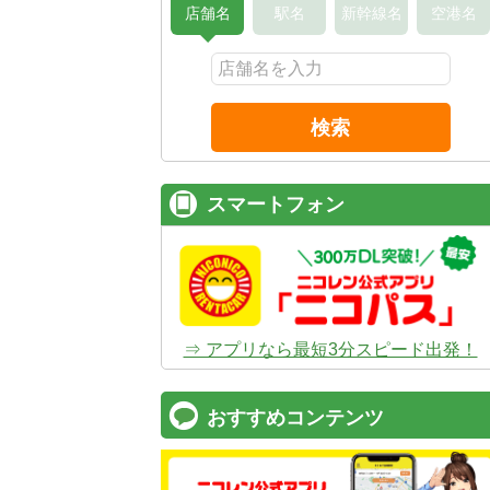
店舗名
駅名
新幹線名
空港名
検索
スマートフォン
⇒ アプリなら最短3分スピード出発！
おすすめコンテンツ