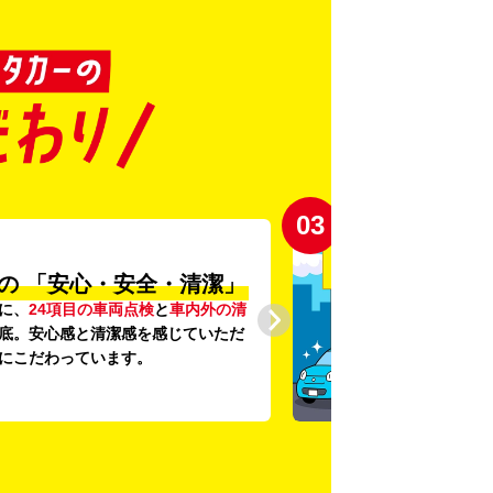
03
の
「安心・安全・清潔」
に、
24項目の車両点検
と
車内外の清
底。安心感と清潔感を感じていただ
にこだわっています。