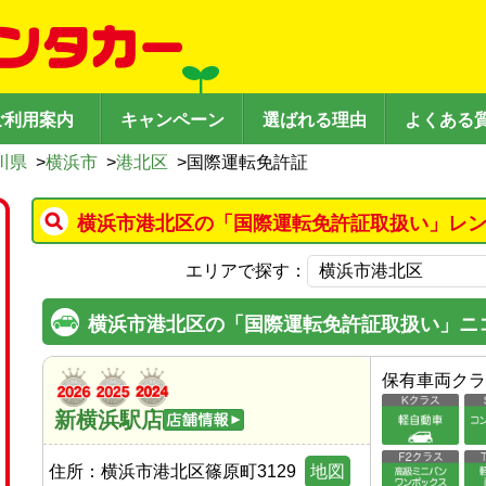
ご利用案内
キャンペーン
選ばれる理由
よくある
川県
>
横浜市
>
港北区
>
国際運転免許証
横浜市港北区の「国際運転免許証取扱い」レン
エリアで探す：
横浜市港北区の「国際運転免許証取扱い」ニ
保有車両クラ
新横浜駅店
住所：
横浜市港北区篠原町3129
地図