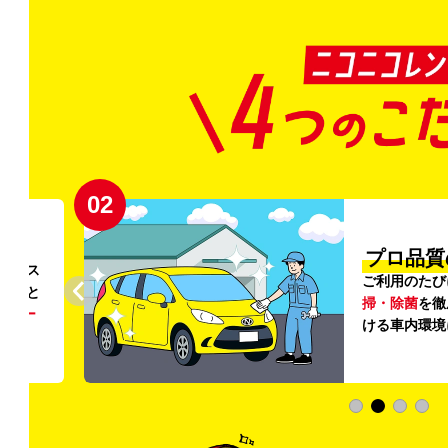
02
円〜
プロ品質
リンス
ご利用のたび
ること
掃・除菌
を徹
う
リー
ける車内環境