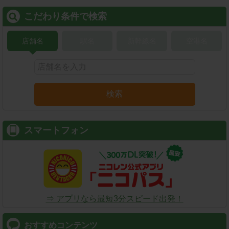
こだわり条件で検索
店舗名
駅名
新幹線名
空港名
検索
スマートフォン
⇒ アプリなら最短3分スピード出発！
おすすめコンテンツ