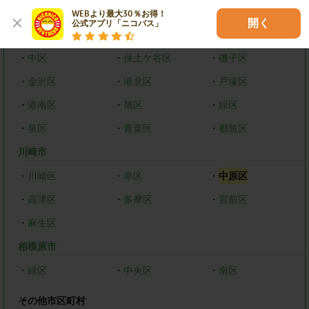
横浜市
WEBより最大30％お得！

開く
公式アプリ「ニコパス」
・
鶴見区
・
神奈川区
・
西区
・
中区
・
保土ケ谷区
・
磯子区
・
金沢区
・
港北区
・
戸塚区
・
港南区
・
旭区
・
緑区
・
泉区
・
青葉区
・
都筑区
川崎市
・
川崎区
・
幸区
・
中原区
・
高津区
・
多摩区
・
宮前区
・
麻生区
相模原市
・
緑区
・
中央区
・
南区
その他市区町村