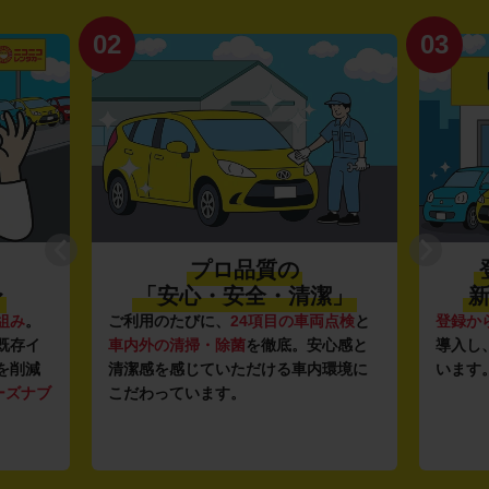
02
03
プロ品質の
〜
「安心・安全・清潔」
新
組み
。
ご利用のたびに、
24項目の車両点検
と
登録か
既存イ
車内外の清掃・除菌
を徹底。安心感と
導入し
を削減
清潔感を感じていただける車内環境に
います
ーズナブ
こだわっています。