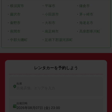
・
横須賀市
・
平塚市
・
鎌倉市
・
藤沢市
・
小田原市
・
茅ヶ崎市
・
秦野市
・
大和市
・
海老名市
・
座間市
・
南足柄市
・
高座郡寒川町
・
中郡大磯町
・
足柄下郡湯河原町
レンタカーを予約しよう
出発
出発店舗、エリアを入力
出発日時
2026年08月07日 (金)
23:00