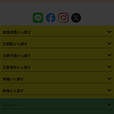
都道府県から探す
・
北海道
・
青森県
・
岩手県
・
宮城県
・
秋田県
・
山形県
主要駅から探す
・
福島県
・
東京都
・
神奈川県
・
埼玉県
・
千葉県
・
茨城県
・
札幌駅
・
仙台駅
・
新宿駅
・
池袋駅
・
渋谷駅
・
東京駅
主要空港から探す
・
栃木県
・
群馬県
・
山梨県
・
愛知県
・
静岡県
・
岐阜県
・
横浜駅
・
川崎駅
・
大宮駅
・
西船橋駅
・
柏駅
・
名古屋駅
・
新千歳空港
・
仙台空港
主要都市から探す
・
長野県
・
新潟県
・
富山県
・
石川県
・
福井県
・
大阪府
・
大阪駅
・
難波駅
・
三宮駅
・
京都駅
・
広島駅
・
博多駅
・
成田空港
・
羽田空港
・
兵庫県
・
京都府
・
滋賀県
・
和歌山県
・
奈良県
・
三重県
・
札幌市
・
仙台市
車種から探す
・
熊本駅
・
那覇空港駅
・
中部国際空港セントレア
・
関西国際空港
・
鳥取県
・
島根県
・
岡山県
・
広島県
・
山口県
・
徳島県
・
千葉市
・
さいたま市
・
軽自動車
・
コンパクトカー
・
ステーションワゴン・セダン
特徴から探す
・
大阪国際空港（伊丹空港）
・
神戸空港
・
香川県
・
愛媛県
・
高知県
・
福岡県
・
佐賀県
・
長崎県
・
横浜市
・
川崎市
・
ミニバン・ワンボックス
・
高級ミニバン・ワンボックス
・
SUV
・
岡山空港
・
徳島空港
・
ハイブリッド
・
宅配レンタカー
・
ETCカードレンタル
・
熊本県
・
大分県
・
宮崎県
・
鹿児島県
・
沖縄県
・
相模原市
・
新潟市
メニュー
・
軽トラック・商用バン
・
福岡空港
・
鹿児島空港
・
長期レンタル
・
深夜時間帯レンタル
・
免責補償プラス
・
静岡市
・
浜松市