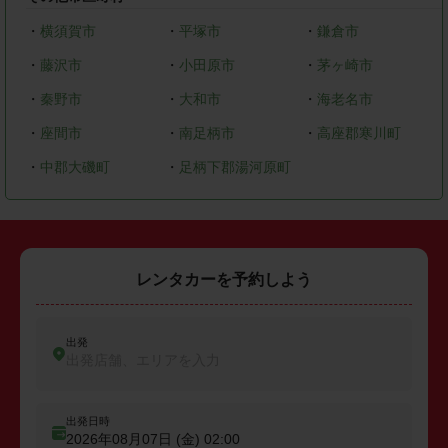
・
横須賀市
・
平塚市
・
鎌倉市
・
藤沢市
・
小田原市
・
茅ヶ崎市
・
秦野市
・
大和市
・
海老名市
・
座間市
・
南足柄市
・
高座郡寒川町
・
中郡大磯町
・
足柄下郡湯河原町
レンタカーを予約しよう
出発
出発店舗、エリアを入力
出発日時
2026年08月07日 (金)
02:00