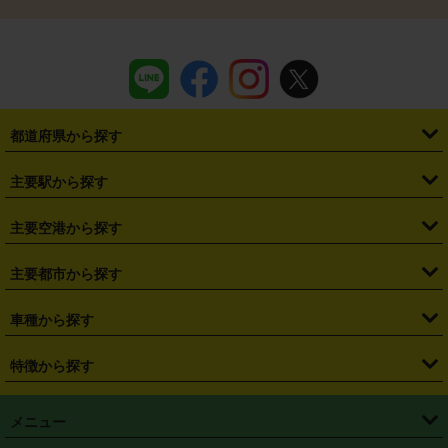
都道府県から探す
・
北海道
・
青森県
・
岩手県
・
宮城県
・
秋田県
・
山形県
主要駅から探す
・
福島県
・
東京都
・
神奈川県
・
埼玉県
・
千葉県
・
茨城県
・
札幌駅
・
仙台駅
・
新宿駅
・
池袋駅
・
渋谷駅
・
東京駅
主要空港から探す
・
栃木県
・
群馬県
・
山梨県
・
愛知県
・
静岡県
・
岐阜県
・
横浜駅
・
川崎駅
・
大宮駅
・
西船橋駅
・
柏駅
・
名古屋駅
・
新千歳空港
・
仙台空港
主要都市から探す
・
長野県
・
新潟県
・
富山県
・
石川県
・
福井県
・
大阪府
・
大阪駅
・
難波駅
・
三宮駅
・
京都駅
・
広島駅
・
博多駅
・
成田空港
・
羽田空港
・
兵庫県
・
京都府
・
滋賀県
・
和歌山県
・
奈良県
・
三重県
・
札幌市
・
仙台市
車種から探す
・
熊本駅
・
那覇空港駅
・
中部国際空港セントレア
・
関西国際空港
・
鳥取県
・
島根県
・
岡山県
・
広島県
・
山口県
・
徳島県
・
千葉市
・
さいたま市
・
軽自動車
・
コンパクトカー
・
ステーションワゴン・セダン
特徴から探す
・
大阪国際空港（伊丹空港）
・
神戸空港
・
香川県
・
愛媛県
・
高知県
・
福岡県
・
佐賀県
・
長崎県
・
横浜市
・
川崎市
・
ミニバン・ワンボックス
・
高級ミニバン・ワンボックス
・
SUV
・
岡山空港
・
徳島空港
・
ハイブリッド
・
宅配レンタカー
・
ETCカードレンタル
・
熊本県
・
大分県
・
宮崎県
・
鹿児島県
・
沖縄県
・
相模原市
・
新潟市
メニュー
・
軽トラック・商用バン
・
福岡空港
・
鹿児島空港
・
長期レンタル
・
深夜時間帯レンタル
・
免責補償プラス
・
静岡市
・
浜松市