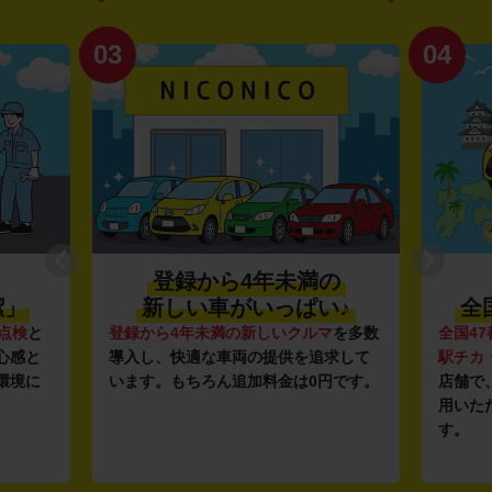
03
04
登録から4年未満の
潔」
新しい車がいっぱい♪
全
点検
と
登録から4年未満の新しいクルマ
を多数
全国47
心感と
導入し、快適な車両の提供を追求して
駅チカ
環境に
います。もちろん追加料金は0円です。
店舗で
用いた
す。