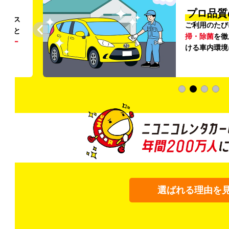
円〜
プロ品質
リンス
ご利用のたび
ること
掃・除菌
を徹
う
リー
ける車内環境
選ばれる理由を