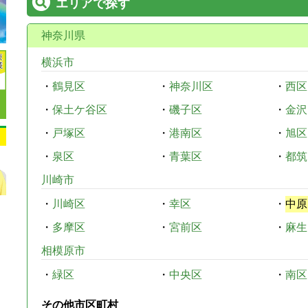
エリアで探す
神奈川県
横浜市
・
鶴見区
・
神奈川区
・
西区
・
保土ケ谷区
・
磯子区
・
金沢
・
戸塚区
・
港南区
・
旭区
・
泉区
・
青葉区
・
都筑
川崎市
・
川崎区
・
幸区
・
中原
・
多摩区
・
宮前区
・
麻生
相模原市
・
緑区
・
中央区
・
南区
その他市区町村