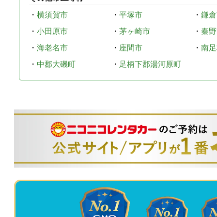
・
横須賀市
・
平塚市
・
鎌倉
・
小田原市
・
茅ヶ崎市
・
秦野
・
海老名市
・
座間市
・
南足
・
中郡大磯町
・
足柄下郡湯河原町