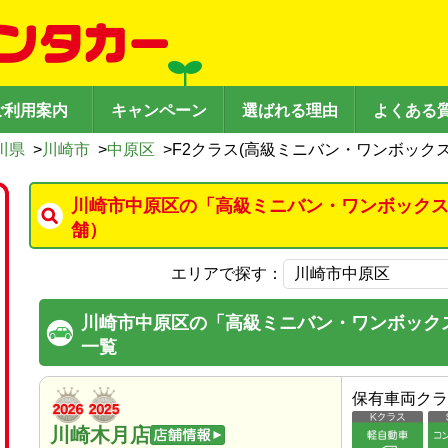
ご利用案内
キャンペーン
選ばれる理由
よくある
川県
>
川崎市
>
中原区
>
F2クラス(高級ミニバン・ワンボックス
川崎市中原区の「高級ミニバン・ワンボックス
舗）
エリアで探す：
川崎市中原区の「高級ミニバン・ワンボック
一覧
保有車両クラ
川崎木月店