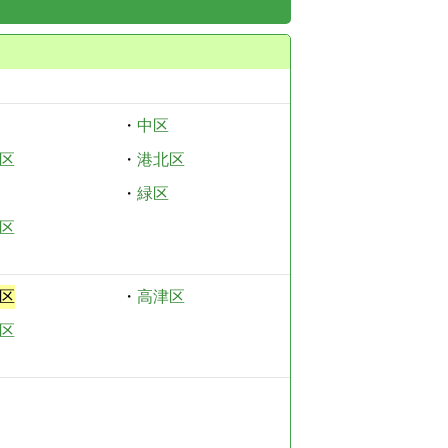
・
中区
区
・
港北区
・
緑区
区
区
・
高津区
区