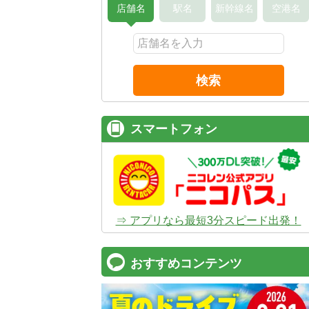
店舗名
駅名
新幹線名
空港名
検索
スマートフォン
⇒ アプリなら最短3分スピード出発！
おすすめコンテンツ