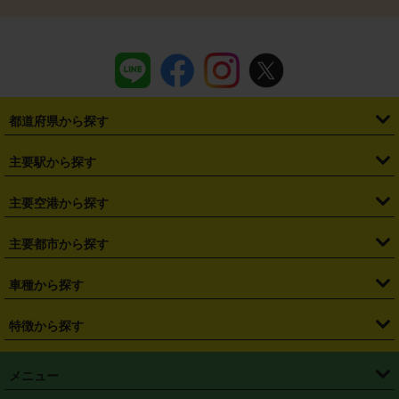
都道府県から探す
・
北海道
・
青森県
・
岩手県
・
宮城県
・
秋田県
・
山形県
主要駅から探す
・
福島県
・
東京都
・
神奈川県
・
埼玉県
・
千葉県
・
茨城県
・
札幌駅
・
仙台駅
・
新宿駅
・
池袋駅
・
渋谷駅
・
東京駅
主要空港から探す
・
栃木県
・
群馬県
・
山梨県
・
愛知県
・
静岡県
・
岐阜県
・
横浜駅
・
川崎駅
・
大宮駅
・
西船橋駅
・
柏駅
・
名古屋駅
・
新千歳空港
・
仙台空港
主要都市から探す
・
長野県
・
新潟県
・
富山県
・
石川県
・
福井県
・
大阪府
・
大阪駅
・
難波駅
・
三宮駅
・
京都駅
・
広島駅
・
博多駅
・
成田空港
・
羽田空港
・
兵庫県
・
京都府
・
滋賀県
・
和歌山県
・
奈良県
・
三重県
・
札幌市
・
仙台市
車種から探す
・
熊本駅
・
那覇空港駅
・
中部国際空港セントレア
・
関西国際空港
・
鳥取県
・
島根県
・
岡山県
・
広島県
・
山口県
・
徳島県
・
千葉市
・
さいたま市
・
軽自動車
・
コンパクトカー
・
ステーションワゴン・セダン
特徴から探す
・
大阪国際空港（伊丹空港）
・
神戸空港
・
香川県
・
愛媛県
・
高知県
・
福岡県
・
佐賀県
・
長崎県
・
横浜市
・
川崎市
・
ミニバン・ワンボックス
・
高級ミニバン・ワンボックス
・
SUV
・
岡山空港
・
徳島空港
・
ハイブリッド
・
宅配レンタカー
・
ETCカードレンタル
・
熊本県
・
大分県
・
宮崎県
・
鹿児島県
・
沖縄県
・
相模原市
・
新潟市
メニュー
・
軽トラック・商用バン
・
福岡空港
・
鹿児島空港
・
長期レンタル
・
深夜時間帯レンタル
・
免責補償プラス
・
静岡市
・
浜松市