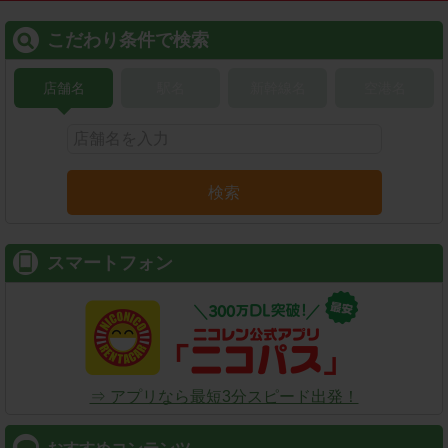
こだわり条件で検索
店舗名
駅名
新幹線名
空港名
検索
スマートフォン
⇒ アプリなら最短3分スピード出発！