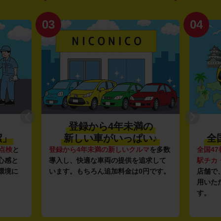
03
04
登録から4年未満の
潔」
新しい車がいっぱい♪
全
点検
と
登録から4年未満の新しいクルマ
を多数
全国47
心感と
導入し、快適な車両の提供を追求して
駅チカ
環境に
います。もちろん追加料金は0円です。
店舗で
用いた
す。