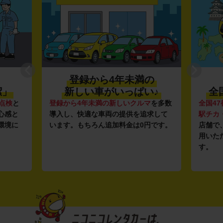
登録から4年未満の
潔」
新しい車がいっぱい♪
全
点検
と
登録から4年未満の新しいクルマ
を多数
全国47
心感と
導入し、快適な車両の提供を追求して
駅チカ
環境に
います。もちろん追加料金は0円です。
店舗で
用いた
す。