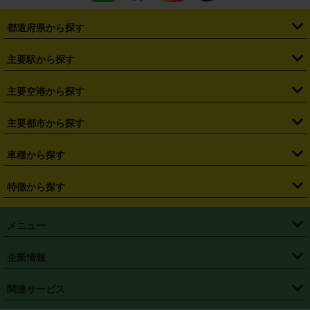
都道府県から探す
・
北海道
・
青森県
・
岩手県
・
宮城県
・
秋田県
・
山形県
主要駅から探す
・
福島県
・
東京都
・
神奈川県
・
埼玉県
・
千葉県
・
茨城県
・
札幌駅
・
仙台駅
・
新宿駅
・
池袋駅
・
渋谷駅
・
東京駅
主要空港から探す
・
栃木県
・
群馬県
・
山梨県
・
愛知県
・
静岡県
・
岐阜県
・
横浜駅
・
川崎駅
・
大宮駅
・
西船橋駅
・
柏駅
・
名古屋駅
・
新千歳空港
・
仙台空港
主要都市から探す
・
長野県
・
新潟県
・
富山県
・
石川県
・
福井県
・
大阪府
・
大阪駅
・
難波駅
・
三宮駅
・
京都駅
・
広島駅
・
博多駅
・
成田空港
・
羽田空港
・
兵庫県
・
京都府
・
滋賀県
・
和歌山県
・
奈良県
・
三重県
・
札幌市
・
仙台市
車種から探す
・
熊本駅
・
那覇空港駅
・
中部国際空港セントレア
・
関西国際空港
・
鳥取県
・
島根県
・
岡山県
・
広島県
・
山口県
・
徳島県
・
千葉市
・
さいたま市
・
軽自動車
・
コンパクトカー
・
ステーションワゴン・セダン
特徴から探す
・
大阪国際空港（伊丹空港）
・
神戸空港
・
香川県
・
愛媛県
・
高知県
・
福岡県
・
佐賀県
・
長崎県
・
横浜市
・
川崎市
・
ミニバン・ワンボックス
・
高級ミニバン・ワンボックス
・
SUV
・
岡山空港
・
徳島空港
・
ハイブリッド
・
宅配レンタカー
・
ETCカードレンタル
・
熊本県
・
大分県
・
宮崎県
・
鹿児島県
・
沖縄県
・
相模原市
・
新潟市
メニュー
・
軽トラック・商用バン
・
福岡空港
・
鹿児島空港
・
長期レンタル
・
深夜時間帯レンタル
・
免責補償プラス
・
静岡市
・
浜松市
・
・
トラック・バン
トップページ
・
はじめての方へ
・
ご利用案内
(タウンエースバン、ライトエースバン等)
企業情報
・
那覇空港
・
パーフェクト補償
・
スタッドレスタイヤ
・
直前予約
・
名古屋市
・
京都市
・
・
トラック・バン
ベストレート保証
・
予約から返却まで
・
・
店舗オリジナル
利用シーン別ガイ
(ハイエースバン・キャラバン等)
・
・
ニコパス(アプリ)
会社概要
・
ニュース
・
国際運転免許証
・
フランチャイズ募集
・
営業時間外返却サービス
・
個人情報保護
関連サービス
・
大阪市
・
堺市
ド
・
・
レッカー搬送サービス
カスタマーハラスメントに対する基本方針