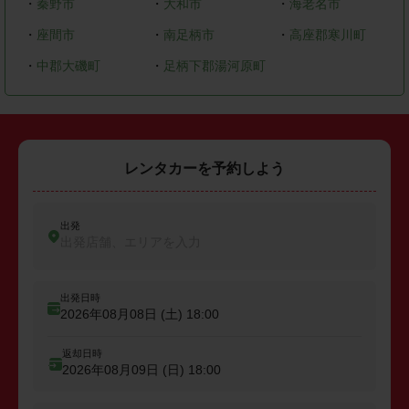
・
秦野市
・
大和市
・
海老名市
・
座間市
・
南足柄市
・
高座郡寒川町
・
中郡大磯町
・
足柄下郡湯河原町
レンタカーを予約しよう
出発
出発店舗、エリアを入力
出発日時
2026年08月08日 (土)
18:00
返却日時
2026年08月09日 (日)
18:00