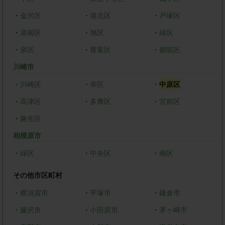
・
金沢区
・
港北区
・
戸塚区
・
港南区
・
旭区
・
緑区
・
泉区
・
青葉区
・
都筑区
川崎市
・
川崎区
・
幸区
・
中原区
・
高津区
・
多摩区
・
宮前区
・
麻生区
相模原市
・
緑区
・
中央区
・
南区
その他市区町村
・
横須賀市
・
平塚市
・
鎌倉市
・
藤沢市
・
小田原市
・
茅ヶ崎市