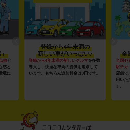
登録から4年未満の
潔」
新しい車がいっぱい♪
全
点検
と
登録から4年未満の新しいクルマ
を多数
全国47
心感と
導入し、快適な車両の提供を追求して
駅チカ
環境に
います。もちろん追加料金は0円です。
店舗で
用いた
す。