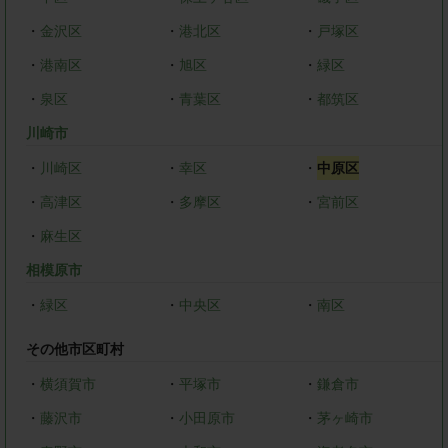
・
金沢区
・
港北区
・
戸塚区
・
港南区
・
旭区
・
緑区
・
泉区
・
青葉区
・
都筑区
川崎市
・
川崎区
・
幸区
・
中原区
・
高津区
・
多摩区
・
宮前区
・
麻生区
相模原市
・
緑区
・
中央区
・
南区
その他市区町村
・
横須賀市
・
平塚市
・
鎌倉市
・
藤沢市
・
小田原市
・
茅ヶ崎市