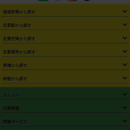
都道府県から探す
・
北海道
・
青森県
・
岩手県
・
宮城県
・
秋田県
・
山形県
主要駅から探す
・
福島県
・
東京都
・
神奈川県
・
埼玉県
・
千葉県
・
茨城県
・
札幌駅
・
仙台駅
・
新宿駅
・
池袋駅
・
渋谷駅
・
東京駅
主要空港から探す
・
栃木県
・
群馬県
・
山梨県
・
愛知県
・
静岡県
・
岐阜県
・
横浜駅
・
川崎駅
・
大宮駅
・
西船橋駅
・
柏駅
・
名古屋駅
・
新千歳空港
・
仙台空港
主要都市から探す
・
長野県
・
新潟県
・
富山県
・
石川県
・
福井県
・
大阪府
・
大阪駅
・
難波駅
・
三宮駅
・
京都駅
・
広島駅
・
博多駅
・
成田空港
・
羽田空港
・
兵庫県
・
京都府
・
滋賀県
・
和歌山県
・
奈良県
・
三重県
・
札幌市
・
仙台市
車種から探す
・
熊本駅
・
那覇空港駅
・
中部国際空港セントレア
・
関西国際空港
・
鳥取県
・
島根県
・
岡山県
・
広島県
・
山口県
・
徳島県
・
千葉市
・
さいたま市
・
軽自動車
・
コンパクトカー
・
ステーションワゴン・セダン
特徴から探す
・
大阪国際空港（伊丹空港）
・
神戸空港
・
香川県
・
愛媛県
・
高知県
・
福岡県
・
佐賀県
・
長崎県
・
横浜市
・
川崎市
・
ミニバン・ワンボックス
・
高級ミニバン・ワンボックス
・
SUV
・
岡山空港
・
徳島空港
・
ハイブリッド
・
宅配レンタカー
・
ETCカードレンタル
・
熊本県
・
大分県
・
宮崎県
・
鹿児島県
・
沖縄県
・
相模原市
・
新潟市
メニュー
・
軽トラック・商用バン
・
福岡空港
・
鹿児島空港
・
長期レンタル
・
深夜時間帯レンタル
・
免責補償プラス
・
静岡市
・
浜松市
・
・
トラック・バン
トップページ
・
はじめての方へ
・
ご利用案内
(タウンエースバン、ライトエースバン等)
企業情報
・
那覇空港
・
パーフェクト補償
・
スタッドレスタイヤ
・
直前予約
・
名古屋市
・
京都市
・
・
トラック・バン
ベストレート保証
・
予約から返却まで
・
・
店舗オリジナル
利用シーン別ガイ
(ハイエースバン・キャラバン等)
・
・
ニコパス(アプリ)
会社概要
・
ニュース
・
国際運転免許証
・
フランチャイズ募集
・
営業時間外返却サービス
・
個人情報保護
関連サービス
・
大阪市
・
堺市
ド
・
・
レッカー搬送サービス
カスタマーハラスメントに対する基本方針