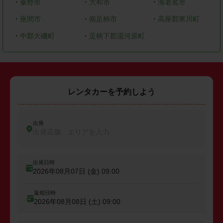
・
秦野市
・
大和市
・
海老名市
・
座間市
・
南足柄市
・
高座郡寒川町
・
中郡大磯町
・
足柄下郡湯河原町
レンタカーを予約しよう
出発
出発店舗、エリアを入力
出発日時
2026年08月07日 (金)
09:00
返却日時
2026年08月08日 (土)
09:00