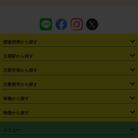
都道府県から探す
・
北海道
・
青森県
・
岩手県
・
宮城県
・
秋田県
・
山形県
主要駅から探す
・
福島県
・
東京都
・
神奈川県
・
埼玉県
・
千葉県
・
茨城県
・
札幌駅
・
仙台駅
・
新宿駅
・
池袋駅
・
渋谷駅
・
東京駅
主要空港から探す
・
栃木県
・
群馬県
・
山梨県
・
愛知県
・
静岡県
・
岐阜県
・
横浜駅
・
川崎駅
・
大宮駅
・
西船橋駅
・
柏駅
・
名古屋駅
・
新千歳空港
・
仙台空港
主要都市から探す
・
長野県
・
新潟県
・
富山県
・
石川県
・
福井県
・
大阪府
・
大阪駅
・
難波駅
・
三宮駅
・
京都駅
・
広島駅
・
博多駅
・
成田空港
・
羽田空港
・
兵庫県
・
京都府
・
滋賀県
・
和歌山県
・
奈良県
・
三重県
・
札幌市
・
仙台市
車種から探す
・
熊本駅
・
那覇空港駅
・
中部国際空港セントレア
・
関西国際空港
・
鳥取県
・
島根県
・
岡山県
・
広島県
・
山口県
・
徳島県
・
千葉市
・
さいたま市
・
軽自動車
・
コンパクトカー
・
ステーションワゴン・セダン
特徴から探す
・
大阪国際空港（伊丹空港）
・
神戸空港
・
香川県
・
愛媛県
・
高知県
・
福岡県
・
佐賀県
・
長崎県
・
横浜市
・
川崎市
・
ミニバン・ワンボックス
・
高級ミニバン・ワンボックス
・
SUV
・
岡山空港
・
徳島空港
・
ハイブリッド
・
宅配レンタカー
・
ETCカードレンタル
・
熊本県
・
大分県
・
宮崎県
・
鹿児島県
・
沖縄県
・
相模原市
・
新潟市
メニュー
・
軽トラック・商用バン
・
福岡空港
・
鹿児島空港
・
長期レンタル
・
深夜時間帯レンタル
・
免責補償プラス
・
静岡市
・
浜松市