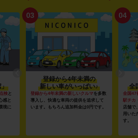
03
04
登録から4年未満の
潔」
新しい車がいっぱい♪
全
点検
と
登録から4年未満の新しいクルマ
を多数
全国47
心感と
導入し、快適な車両の提供を追求して
駅チカ
環境に
います。もちろん追加料金は0円です。
店舗で
用いた
す。