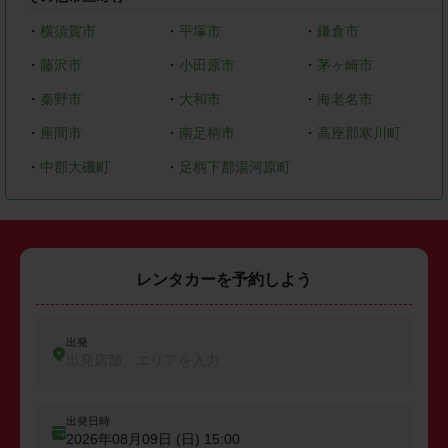
・
横須賀市
・
平塚市
・
鎌倉市
・
藤沢市
・
小田原市
・
茅ヶ崎市
・
秦野市
・
大和市
・
海老名市
・
座間市
・
南足柄市
・
高座郡寒川町
・
中郡大磯町
・
足柄下郡湯河原町
レンタカーを予約しよう
出発
出発店舗、エリアを入力
出発日時
2026年08月09日 (日)
15:00