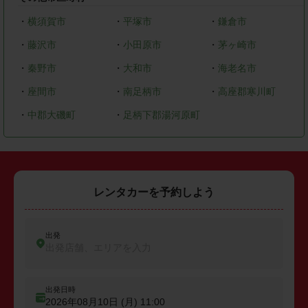
・
横須賀市
・
平塚市
・
鎌倉市
・
藤沢市
・
小田原市
・
茅ヶ崎市
・
秦野市
・
大和市
・
海老名市
・
座間市
・
南足柄市
・
高座郡寒川町
・
中郡大磯町
・
足柄下郡湯河原町
レンタカーを予約しよう
出発
出発店舗、エリアを入力
出発日時
2026年08月10日 (月)
11:00