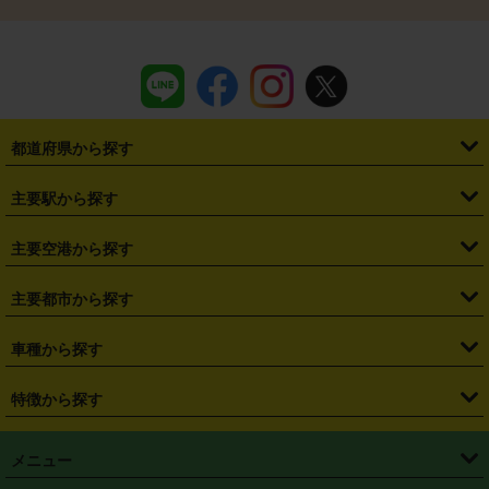
都道府県から探す
・
北海道
・
青森県
・
岩手県
・
宮城県
・
秋田県
・
山形県
主要駅から探す
・
福島県
・
東京都
・
神奈川県
・
埼玉県
・
千葉県
・
茨城県
・
札幌駅
・
仙台駅
・
新宿駅
・
池袋駅
・
渋谷駅
・
東京駅
主要空港から探す
・
栃木県
・
群馬県
・
山梨県
・
愛知県
・
静岡県
・
岐阜県
・
横浜駅
・
川崎駅
・
大宮駅
・
西船橋駅
・
柏駅
・
名古屋駅
・
新千歳空港
・
仙台空港
主要都市から探す
・
長野県
・
新潟県
・
富山県
・
石川県
・
福井県
・
大阪府
・
大阪駅
・
難波駅
・
三宮駅
・
京都駅
・
広島駅
・
博多駅
・
成田空港
・
羽田空港
・
兵庫県
・
京都府
・
滋賀県
・
和歌山県
・
奈良県
・
三重県
・
札幌市
・
仙台市
車種から探す
・
熊本駅
・
那覇空港駅
・
中部国際空港セントレア
・
関西国際空港
・
鳥取県
・
島根県
・
岡山県
・
広島県
・
山口県
・
徳島県
・
千葉市
・
さいたま市
・
軽自動車
・
コンパクトカー
・
ステーションワゴン・セダン
特徴から探す
・
大阪国際空港（伊丹空港）
・
神戸空港
・
香川県
・
愛媛県
・
高知県
・
福岡県
・
佐賀県
・
長崎県
・
横浜市
・
川崎市
・
ミニバン・ワンボックス
・
高級ミニバン・ワンボックス
・
SUV
・
岡山空港
・
徳島空港
・
ハイブリッド
・
宅配レンタカー
・
ETCカードレンタル
・
熊本県
・
大分県
・
宮崎県
・
鹿児島県
・
沖縄県
・
相模原市
・
新潟市
メニュー
・
軽トラック・商用バン
・
福岡空港
・
鹿児島空港
・
長期レンタル
・
深夜時間帯レンタル
・
免責補償プラス
・
静岡市
・
浜松市