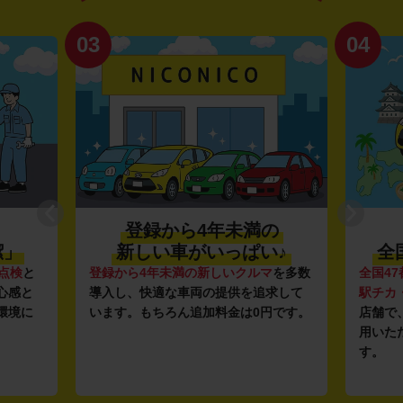
03
04
登録から4年未満の
潔」
新しい車がいっぱい♪
全
点検
と
登録から4年未満の新しいクルマ
を多数
全国47
心感と
導入し、快適な車両の提供を追求して
駅チカ
環境に
います。もちろん追加料金は0円です。
店舗で
用いた
す。