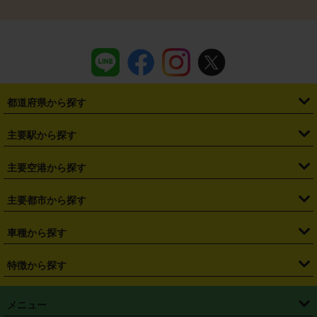
都道府県から探す
・
北海道
・
青森県
・
岩手県
・
宮城県
・
秋田県
・
山形県
主要駅から探す
・
福島県
・
東京都
・
神奈川県
・
埼玉県
・
千葉県
・
茨城県
・
札幌駅
・
仙台駅
・
新宿駅
・
池袋駅
・
渋谷駅
・
東京駅
主要空港から探す
・
栃木県
・
群馬県
・
山梨県
・
愛知県
・
静岡県
・
岐阜県
・
横浜駅
・
川崎駅
・
大宮駅
・
西船橋駅
・
柏駅
・
名古屋駅
・
新千歳空港
・
仙台空港
主要都市から探す
・
長野県
・
新潟県
・
富山県
・
石川県
・
福井県
・
大阪府
・
大阪駅
・
難波駅
・
三宮駅
・
京都駅
・
広島駅
・
博多駅
・
成田空港
・
羽田空港
・
兵庫県
・
京都府
・
滋賀県
・
和歌山県
・
奈良県
・
三重県
・
札幌市
・
仙台市
車種から探す
・
熊本駅
・
那覇空港駅
・
中部国際空港セントレア
・
関西国際空港
・
鳥取県
・
島根県
・
岡山県
・
広島県
・
山口県
・
徳島県
・
千葉市
・
さいたま市
・
軽自動車
・
コンパクトカー
・
ステーションワゴン・セダン
特徴から探す
・
大阪国際空港（伊丹空港）
・
神戸空港
・
香川県
・
愛媛県
・
高知県
・
福岡県
・
佐賀県
・
長崎県
・
横浜市
・
川崎市
・
ミニバン・ワンボックス
・
高級ミニバン・ワンボックス
・
SUV
・
岡山空港
・
徳島空港
・
ハイブリッド
・
宅配レンタカー
・
ETCカードレンタル
・
熊本県
・
大分県
・
宮崎県
・
鹿児島県
・
沖縄県
・
相模原市
・
新潟市
メニュー
・
軽トラック・商用バン
・
福岡空港
・
鹿児島空港
・
長期レンタル
・
深夜時間帯レンタル
・
免責補償プラス