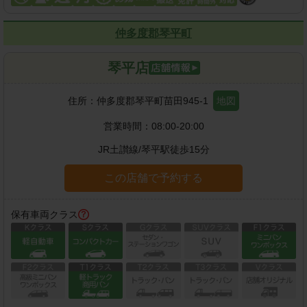
仲多度郡琴平町
琴平店
住所：
仲多度郡琴平町苗田945-1
地図
営業時間：
08:00-20:00
JR土讃線
/
琴平駅
徒歩
15
分
この店舗で予約する
保有車両クラス