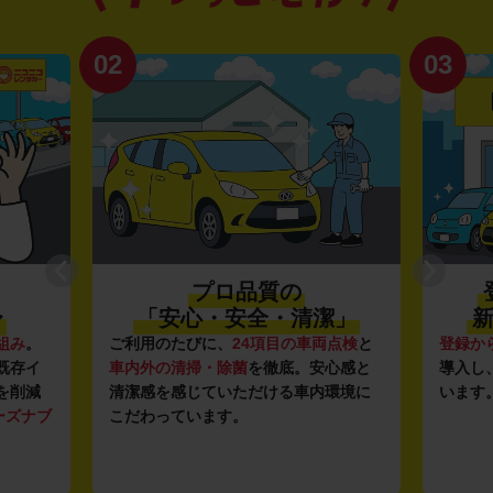
02
03
プロ品質の
〜
「安心・安全・清潔」
新
組み
。
ご利用のたびに、
24項目の車両点検
と
登録か
既存イ
車内外の清掃・除菌
を徹底。安心感と
導入し
を削減
清潔感を感じていただける車内環境に
います
ーズナブ
こだわっています。