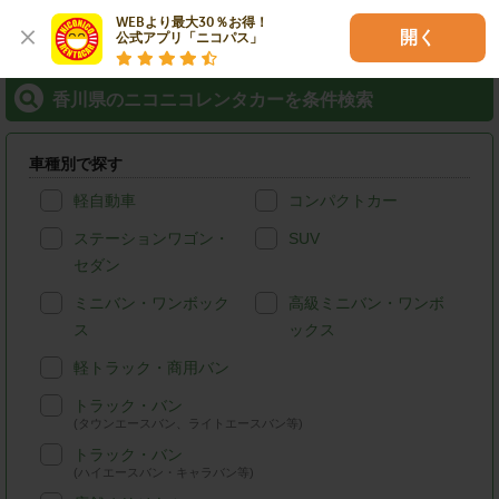
各種サービス
WEBより最大30％お得！

開く
公式アプリ「ニコパス」
香川県のニコニコレンタカーを条件検索
車種別で探す
軽自動車
コンパクトカー
ステーションワゴン・
SUV
セダン
ミニバン・ワンボック
高級ミニバン・ワンボ
ス
ックス
軽トラック・商用バン
トラック・バン
(タウンエースバン、ライトエースバン等)
トラック・バン
(ハイエースバン・キャラバン等)