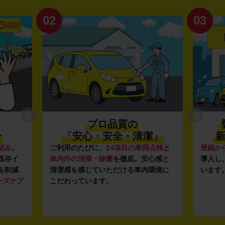
02
03
プロ品質の
〜
「安心・安全・清潔」
新
組み
。
ご利用のたびに、
24項目の車両点検
と
登録か
既存イ
車内外の清掃・除菌
を徹底。安心感と
導入し
を削減
清潔感を感じていただける車内環境に
います
ーズナブ
こだわっています。