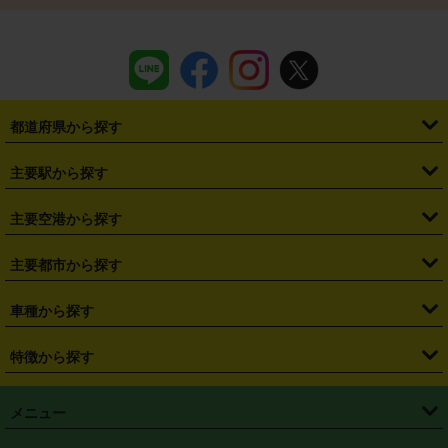
都道府県から探す
・
北海道
・
青森県
・
岩手県
・
宮城県
・
秋田県
・
山形県
主要駅から探す
・
福島県
・
東京都
・
神奈川県
・
埼玉県
・
千葉県
・
茨城県
・
札幌駅
・
仙台駅
・
新宿駅
・
池袋駅
・
渋谷駅
・
東京駅
主要空港から探す
・
栃木県
・
群馬県
・
山梨県
・
愛知県
・
静岡県
・
岐阜県
・
横浜駅
・
川崎駅
・
大宮駅
・
西船橋駅
・
柏駅
・
名古屋駅
・
新千歳空港
・
仙台空港
主要都市から探す
・
長野県
・
新潟県
・
富山県
・
石川県
・
福井県
・
大阪府
・
大阪駅
・
難波駅
・
三宮駅
・
京都駅
・
広島駅
・
博多駅
・
成田空港
・
羽田空港
・
兵庫県
・
京都府
・
滋賀県
・
和歌山県
・
奈良県
・
三重県
・
札幌市
・
仙台市
車種から探す
・
熊本駅
・
那覇空港駅
・
中部国際空港セントレア
・
関西国際空港
・
鳥取県
・
島根県
・
岡山県
・
広島県
・
山口県
・
徳島県
・
千葉市
・
さいたま市
・
軽自動車
・
コンパクトカー
・
ステーションワゴン・セダン
特徴から探す
・
大阪国際空港（伊丹空港）
・
神戸空港
・
香川県
・
愛媛県
・
高知県
・
福岡県
・
佐賀県
・
長崎県
・
横浜市
・
川崎市
・
ミニバン・ワンボックス
・
高級ミニバン・ワンボックス
・
SUV
・
岡山空港
・
徳島空港
・
ハイブリッド
・
宅配レンタカー
・
ETCカードレンタル
・
熊本県
・
大分県
・
宮崎県
・
鹿児島県
・
沖縄県
・
相模原市
・
新潟市
メニュー
・
軽トラック・商用バン
・
福岡空港
・
鹿児島空港
・
長期レンタル
・
深夜時間帯レンタル
・
免責補償プラス
・
静岡市
・
浜松市