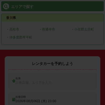
エリアで探す
香川県
・
高松市
・
善通寺市
・
小豆郡土庄町
・
仲多度郡琴平町
レンタカーを予約しよう
出発
出発店舗、エリアを入力
出発日時
2026年08月06日 (木)
23:00