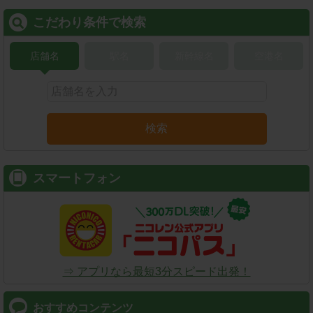
こだわり条件で検索
店舗名
駅名
新幹線名
空港名
検索
スマートフォン
⇒ アプリなら最短3分スピード出発！
おすすめコンテンツ