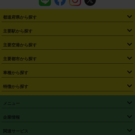
都道府県から探す
・
北海道
・
青森県
・
岩手県
・
宮城県
・
秋田県
・
山形県
主要駅から探す
・
福島県
・
東京都
・
神奈川県
・
埼玉県
・
千葉県
・
茨城県
・
札幌駅
・
仙台駅
・
新宿駅
・
池袋駅
・
渋谷駅
・
東京駅
主要空港から探す
・
栃木県
・
群馬県
・
山梨県
・
愛知県
・
静岡県
・
岐阜県
・
横浜駅
・
川崎駅
・
大宮駅
・
西船橋駅
・
柏駅
・
名古屋駅
・
新千歳空港
・
仙台空港
主要都市から探す
・
長野県
・
新潟県
・
富山県
・
石川県
・
福井県
・
大阪府
・
大阪駅
・
難波駅
・
三宮駅
・
京都駅
・
広島駅
・
博多駅
・
成田空港
・
羽田空港
・
兵庫県
・
京都府
・
滋賀県
・
和歌山県
・
奈良県
・
三重県
・
札幌市
・
仙台市
車種から探す
・
熊本駅
・
那覇空港駅
・
中部国際空港セントレア
・
関西国際空港
・
鳥取県
・
島根県
・
岡山県
・
広島県
・
山口県
・
徳島県
・
千葉市
・
さいたま市
・
軽自動車
・
コンパクトカー
・
ステーションワゴン・セダン
特徴から探す
・
大阪国際空港（伊丹空港）
・
神戸空港
・
香川県
・
愛媛県
・
高知県
・
福岡県
・
佐賀県
・
長崎県
・
横浜市
・
川崎市
・
ミニバン・ワンボックス
・
高級ミニバン・ワンボックス
・
SUV
・
岡山空港
・
徳島空港
・
ハイブリッド
・
宅配レンタカー
・
ETCカードレンタル
・
熊本県
・
大分県
・
宮崎県
・
鹿児島県
・
沖縄県
・
相模原市
・
新潟市
メニュー
・
軽トラック・商用バン
・
福岡空港
・
鹿児島空港
・
長期レンタル
・
深夜時間帯レンタル
・
免責補償プラス
・
静岡市
・
浜松市
・
・
トラック・バン
トップページ
・
はじめての方へ
・
ご利用案内
(タウンエースバン、ライトエースバン等)
企業情報
・
那覇空港
・
パーフェクト補償
・
スタッドレスタイヤ
・
直前予約
・
名古屋市
・
京都市
・
・
トラック・バン
ベストレート保証
・
予約から返却まで
・
・
店舗オリジナル
利用シーン別ガイ
(ハイエースバン・キャラバン等)
・
・
ニコパス(アプリ)
会社概要
・
ニュース
・
国際運転免許証
・
フランチャイズ募集
・
営業時間外返却サービス
・
個人情報保護
関連サービス
・
大阪市
・
堺市
ド