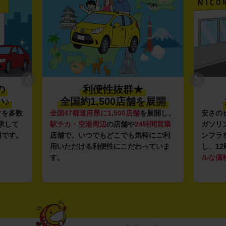
の
利便性抜群★
♪
全国約1,500店舗を展開
マ
を多数
全国47都道府県に1,500店舗
を展開し、
安さの
求して
駅チカ・空港周辺
の店舗や
24時間営業
ガソリ
円です。
店舗で、いつでもどこでも気軽にご利
ンフラ
用いただける利便性にこだわっていま
し、12
す。
ルな価