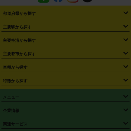
都道府県から探す
・
北海道
・
青森県
・
岩手県
・
宮城県
・
秋田県
・
山形県
主要駅から探す
・
福島県
・
東京都
・
神奈川県
・
埼玉県
・
千葉県
・
茨城県
・
札幌駅
・
仙台駅
・
新宿駅
・
池袋駅
・
渋谷駅
・
東京駅
主要空港から探す
・
栃木県
・
群馬県
・
山梨県
・
愛知県
・
静岡県
・
岐阜県
・
横浜駅
・
川崎駅
・
大宮駅
・
西船橋駅
・
柏駅
・
名古屋駅
・
新千歳空港
・
仙台空港
主要都市から探す
・
長野県
・
新潟県
・
富山県
・
石川県
・
福井県
・
大阪府
・
大阪駅
・
難波駅
・
三宮駅
・
京都駅
・
広島駅
・
博多駅
・
成田空港
・
羽田空港
・
兵庫県
・
京都府
・
滋賀県
・
和歌山県
・
奈良県
・
三重県
・
札幌市
・
仙台市
車種から探す
・
熊本駅
・
那覇空港駅
・
中部国際空港セントレア
・
関西国際空港
・
鳥取県
・
島根県
・
岡山県
・
広島県
・
山口県
・
徳島県
・
千葉市
・
さいたま市
・
軽自動車
・
コンパクトカー
・
ステーションワゴン・セダン
特徴から探す
・
大阪国際空港（伊丹空港）
・
神戸空港
・
香川県
・
愛媛県
・
高知県
・
福岡県
・
佐賀県
・
長崎県
・
横浜市
・
川崎市
・
ミニバン・ワンボックス
・
高級ミニバン・ワンボックス
・
SUV
・
岡山空港
・
徳島空港
・
ハイブリッド
・
宅配レンタカー
・
ETCカードレンタル
・
熊本県
・
大分県
・
宮崎県
・
鹿児島県
・
沖縄県
・
相模原市
・
新潟市
メニュー
・
軽トラック・商用バン
・
福岡空港
・
鹿児島空港
・
長期レンタル
・
深夜時間帯レンタル
・
免責補償プラス
・
静岡市
・
浜松市
・
・
トラック・バン
トップページ
・
はじめての方へ
・
ご利用案内
(タウンエースバン、ライトエースバン等)
企業情報
・
那覇空港
・
パーフェクト補償
・
スタッドレスタイヤ
・
直前予約
・
名古屋市
・
京都市
・
・
トラック・バン
ベストレート保証
・
予約から返却まで
・
・
店舗オリジナル
利用シーン別ガイ
(ハイエースバン・キャラバン等)
・
・
ニコパス(アプリ)
会社概要
・
ニュース
・
国際運転免許証
・
フランチャイズ募集
・
営業時間外返却サービス
・
個人情報保護
関連サービス
・
大阪市
・
堺市
ド