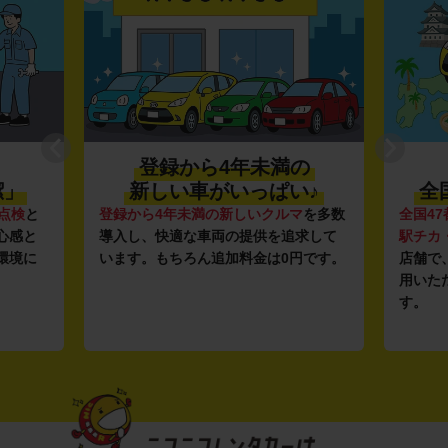
登録から4年未満の
潔」
新しい車がいっぱい♪
全
点検
と
登録から4年未満の新しいクルマ
を多数
全国47
心感と
導入し、快適な車両の提供を追求して
駅チカ
環境に
います。もちろん追加料金は0円です。
店舗で
用いた
す。