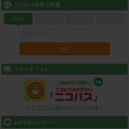
こだわり条件で検索
店舗名
駅名
新幹線名
空港名
検索
スマートフォン
⇒ アプリなら最短3分スピード出発！
おすすめコンテンツ