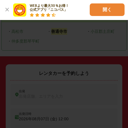
エリアで探す
WEBより最大30％お得！

開く
公式アプリ「ニコパス」
香川県
・
高松市
・
善通寺市
・
小豆郡土庄町
・
仲多度郡琴平町
レンタカーを予約しよう
出発
出発店舗、エリアを入力
出発日時
2026年08月07日 (金)
12:00