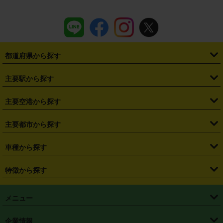
都道府県から探す
・
北海道
・
青森県
・
岩手県
・
宮城県
・
秋田県
・
山形県
主要駅から探す
・
福島県
・
東京都
・
神奈川県
・
埼玉県
・
千葉県
・
茨城県
・
札幌駅
・
仙台駅
・
新宿駅
・
池袋駅
・
渋谷駅
・
東京駅
主要空港から探す
・
栃木県
・
群馬県
・
山梨県
・
愛知県
・
静岡県
・
岐阜県
・
横浜駅
・
川崎駅
・
大宮駅
・
西船橋駅
・
柏駅
・
名古屋駅
・
新千歳空港
・
仙台空港
主要都市から探す
・
長野県
・
新潟県
・
富山県
・
石川県
・
福井県
・
大阪府
・
大阪駅
・
難波駅
・
三宮駅
・
京都駅
・
広島駅
・
博多駅
・
成田空港
・
羽田空港
・
兵庫県
・
京都府
・
滋賀県
・
和歌山県
・
奈良県
・
三重県
・
札幌市
・
仙台市
車種から探す
・
熊本駅
・
那覇空港駅
・
中部国際空港セントレア
・
関西国際空港
・
鳥取県
・
島根県
・
岡山県
・
広島県
・
山口県
・
徳島県
・
千葉市
・
さいたま市
・
軽自動車
・
コンパクトカー
・
ステーションワゴン・セダン
特徴から探す
・
大阪国際空港（伊丹空港）
・
神戸空港
・
香川県
・
愛媛県
・
高知県
・
福岡県
・
佐賀県
・
長崎県
・
横浜市
・
川崎市
・
ミニバン・ワンボックス
・
高級ミニバン・ワンボックス
・
SUV
・
岡山空港
・
徳島空港
・
ハイブリッド
・
宅配レンタカー
・
ETCカードレンタル
・
熊本県
・
大分県
・
宮崎県
・
鹿児島県
・
沖縄県
・
相模原市
・
新潟市
メニュー
・
軽トラック・商用バン
・
福岡空港
・
鹿児島空港
・
長期レンタル
・
深夜時間帯レンタル
・
免責補償プラス
・
静岡市
・
浜松市
・
・
トラック・バン
トップページ
・
はじめての方へ
・
ご利用案内
(タウンエースバン、ライトエースバン等)
企業情報
・
那覇空港
・
パーフェクト補償
・
スタッドレスタイヤ
・
直前予約