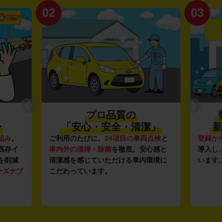
02
03
プロ品質の
〜
「安心・安全・清潔」
新
組み
。
ご利用のたびに、
24項目の車両点検
と
登録か
既存イ
車内外の清掃・除菌
を徹底。安心感と
導入し
を削減
清潔感を感じていただける車内環境に
います
ーズナブ
こだわっています。