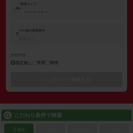
車両タイプ
コンパクトカー
その他の検索条件
指定なし
禁煙/喫煙
指定無し
禁煙
喫煙
レンタカーを検索する
こだわり条件で検索
店舗名
駅名
新幹線名
空港名