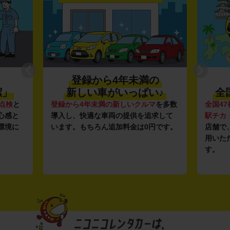
登録から4年未満の
潔」
新しい車がいっぱい♪
全
点検
と
登録から4年未満の新しいクルマ
を多数
全国47
心感と
導入し、快適な車両の提供を追求して
駅チカ
環境に
います。もちろん追加料金は0円です。
店舗で
用いた
す。