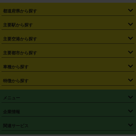
都道府県から探す
・
北海道
・
青森県
・
岩手県
・
宮城県
・
秋田県
・
山形県
主要駅から探す
・
福島県
・
東京都
・
神奈川県
・
埼玉県
・
千葉県
・
茨城県
・
札幌駅
・
仙台駅
・
新宿駅
・
池袋駅
・
渋谷駅
・
東京駅
主要空港から探す
・
栃木県
・
群馬県
・
山梨県
・
愛知県
・
静岡県
・
岐阜県
・
横浜駅
・
川崎駅
・
大宮駅
・
西船橋駅
・
柏駅
・
名古屋駅
・
新千歳空港
・
仙台空港
主要都市から探す
・
長野県
・
新潟県
・
富山県
・
石川県
・
福井県
・
大阪府
・
大阪駅
・
難波駅
・
三宮駅
・
京都駅
・
広島駅
・
博多駅
・
成田空港
・
羽田空港
・
兵庫県
・
京都府
・
滋賀県
・
和歌山県
・
奈良県
・
三重県
・
札幌市
・
仙台市
車種から探す
・
熊本駅
・
那覇空港駅
・
中部国際空港セントレア
・
関西国際空港
・
鳥取県
・
島根県
・
岡山県
・
広島県
・
山口県
・
徳島県
・
千葉市
・
さいたま市
・
軽自動車
・
コンパクトカー
・
ステーションワゴン・セダン
特徴から探す
・
大阪国際空港（伊丹空港）
・
神戸空港
・
香川県
・
愛媛県
・
高知県
・
福岡県
・
佐賀県
・
長崎県
・
横浜市
・
川崎市
・
ミニバン・ワンボックス
・
高級ミニバン・ワンボックス
・
SUV
・
岡山空港
・
徳島空港
・
ハイブリッド
・
宅配レンタカー
・
ETCカードレンタル
・
熊本県
・
大分県
・
宮崎県
・
鹿児島県
・
沖縄県
・
相模原市
・
新潟市
メニュー
・
軽トラック・商用バン
・
福岡空港
・
鹿児島空港
・
長期レンタル
・
深夜時間帯レンタル
・
免責補償プラス
・
静岡市
・
浜松市
・
・
トラック・バン
トップページ
・
はじめての方へ
・
ご利用案内
(タウンエースバン、ライトエースバン等)
企業情報
・
那覇空港
・
パーフェクト補償
・
スタッドレスタイヤ
・
直前予約
・
名古屋市
・
京都市
・
・
トラック・バン
ベストレート保証
・
予約から返却まで
・
・
店舗オリジナル
利用シーン別ガイ
(ハイエースバン・キャラバン等)
・
・
ニコパス(アプリ)
会社概要
・
ニュース
・
国際運転免許証
・
フランチャイズ募集
・
営業時間外返却サービス
・
個人情報保護
関連サービス
・
大阪市
・
堺市
ド
・
・
レッカー搬送サービス
カスタマーハラスメントに対する基本方針