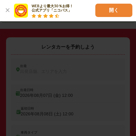
・
高松市
・
善通寺市
・
小豆郡土庄町
WEBより最大30％お得！

開く
公式アプリ「ニコパス」
・
仲多度郡琴平町
レンタカーを予約しよう
出発
出発店舗、エリアを入力
出発日時
2026年08月07日 (金)
12:00
返却日時
2026年08月08日 (土)
12:00
車両タイプ