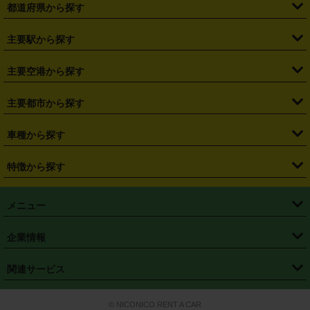
都道府県から探す
・
北海道
・
青森県
・
岩手県
・
宮城県
・
秋田県
・
山形県
主要駅から探す
・
福島県
・
東京都
・
神奈川県
・
埼玉県
・
千葉県
・
茨城県
・
札幌駅
・
仙台駅
・
新宿駅
・
池袋駅
・
渋谷駅
・
東京駅
主要空港から探す
・
栃木県
・
群馬県
・
山梨県
・
愛知県
・
静岡県
・
岐阜県
・
横浜駅
・
川崎駅
・
大宮駅
・
西船橋駅
・
柏駅
・
名古屋駅
・
新千歳空港
・
仙台空港
主要都市から探す
・
長野県
・
新潟県
・
富山県
・
石川県
・
福井県
・
大阪府
・
大阪駅
・
難波駅
・
三宮駅
・
京都駅
・
広島駅
・
博多駅
・
成田空港
・
羽田空港
・
兵庫県
・
京都府
・
滋賀県
・
和歌山県
・
奈良県
・
三重県
・
札幌市
・
仙台市
車種から探す
・
熊本駅
・
那覇空港駅
・
中部国際空港セントレア
・
関西国際空港
・
鳥取県
・
島根県
・
岡山県
・
広島県
・
山口県
・
徳島県
・
千葉市
・
さいたま市
・
軽自動車
・
コンパクトカー
・
ステーションワゴン・セダン
特徴から探す
・
大阪国際空港（伊丹空港）
・
神戸空港
・
香川県
・
愛媛県
・
高知県
・
福岡県
・
佐賀県
・
長崎県
・
横浜市
・
川崎市
・
ミニバン・ワンボックス
・
高級ミニバン・ワンボックス
・
SUV
・
岡山空港
・
徳島空港
・
ハイブリッド
・
宅配レンタカー
・
ETCカードレンタル
・
熊本県
・
大分県
・
宮崎県
・
鹿児島県
・
沖縄県
・
相模原市
・
新潟市
メニュー
・
軽トラック・商用バン
・
福岡空港
・
鹿児島空港
・
長期レンタル
・
深夜時間帯レンタル
・
免責補償プラス
・
静岡市
・
浜松市
・
・
トラック・バン
トップページ
・
はじめての方へ
・
ご利用案内
(タウンエースバン、ライトエースバン等)
企業情報
・
那覇空港
・
パーフェクト補償
・
スタッドレスタイヤ
・
直前予約
・
名古屋市
・
京都市
・
・
トラック・バン
ベストレート保証
・
予約から返却まで
・
・
店舗オリジナル
利用シーン別ガイ
(ハイエースバン・キャラバン等)
・
・
ニコパス(アプリ)
会社概要
・
ニュース
・
国際運転免許証
・
フランチャイズ募集
・
営業時間外返却サービス
・
個人情報保護
関連サービス
・
大阪市
・
堺市
ド
・
・
レッカー搬送サービス
カスタマーハラスメントに対する基本方針
・
神戸市
・
岡山市
・
・
車種・料金
カーリースなら「定額ニコノリパック」
・
店舗を探す
・
キャンペーン
© NICONICO RENT A CAR
・
特定商取引法に基づく表記
・
旅行業約款