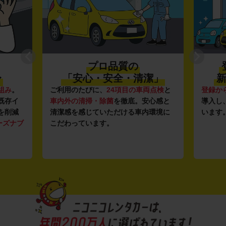
プロ品質の
〜
「安心・安全・清潔」
新
組み
。
ご利用のたびに、
24項目の車両点検
と
登録か
既存イ
車内外の清掃・除菌
を徹底。安心感と
導入し
を削減
清潔感を感じていただける車内環境に
います
ーズナブ
こだわっています。